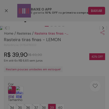
Parcele em até 6x
BAIXE O APP
BAIXAR
E garanta
10% OFF
na
primeira compra
TERMOS MAIS BUSCADOS
Clique
para dar zoom.
1
º
papete
Rasteiras
Rasteira tiras finas - LEMON
2
º
rasteira
Rasteira tiras finas - LEMON
3
º
tenis
Referência
:
0176478002
4
º
sandalia
R$
39
,
90
R$
69
,
90
42
% OFF
Em até
6
x
R$
6
,
65
sem juros
5
º
bota
Restam poucas unidades em estoque!
6
º
tamanco
7
º
bolsa
Cor
8
º
sapatilha
9
º
couro
Tamanho
10
º
rasteirinhas
34
35
36
37
38
39
40