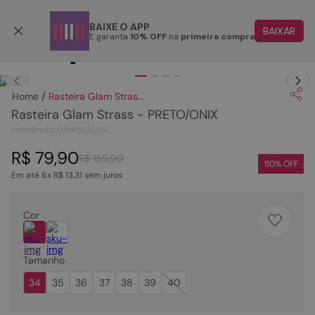
Parcele em até 6x
BAIXE O APP
BAIXAR
E garanta
10% OFF
na
primeira compra
TERMOS MAIS BUSCADOS
Clique
para dar zoom.
1
º
papete
Rasteira Glam Strass - PRETO/ONIX
2
º
tenis
Rasteira Glam Strass - PRETO/ONIX
3
º
bota
Referência
:
0184263245
4
º
sandalia
R$
79
,
90
R$
159
,
90
50
% OFF
Em até
6
x
R$
13
,
31
sem juros
5
º
rasteira
6
º
tamanco
Cor
7
º
bolsa
8
º
sapatilha
Tamanho
9
º
óculos
34
35
36
37
38
39
40
10
º
couro