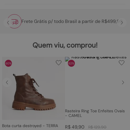
Frete Grátis p/ todo Brasil a partir de R$499,90
Quem viu, comprou!
60%
62%
Rasteira Ring Toe Enfeites Ovais
- CAMEL
Bota curta destroyed - TERRA
R$
49
,
90
R$
129
,
90