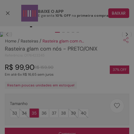
Parcele em até 6x
BAIXE O APP
BAIXAR
E garanta
10% OFF
na
primeira compra
TERMOS MAIS BUSCADOS
Clique
para dar zoom.
1
º
papete
Rasteiras
Rasteira glam com nós - PRETO/ONIX
2
º
tenis
Rasteira glam com nós - PRETO/ONIX
3
º
rasteira
Referência
:
0176423245
4
º
sandalia
R$
99
,
90
R$
159
,
90
37
% OFF
Em até
6
x
R$
16
,
65
sem juros
5
º
bota
Restam poucas unidades em estoque!
6
º
tamanco
7
º
bolsa
Tamanho
8
º
sapatilha
33
34
35
36
37
38
39
40
9
º
couro
10
º
rasteirinhas
Comprar