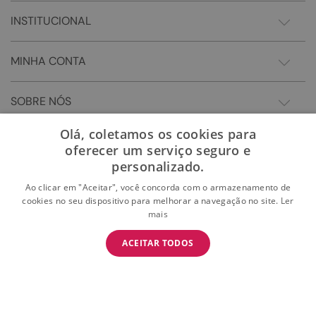
INSTITUCIONAL
MINHA CONTA
SOBRE NÓS
Olá, coletamos os cookies para
oferecer um serviço seguro e
personalizado.
Ao clicar em "Aceitar", você concorda com o armazenamento de
cookies no seu dispositivo para melhorar a navegação no site.
Ler
mais
BAIXE O APP
ACEITAR TODOS
BAIXAR
E garanta 15% OFF na primeira compra
Somos Sonho LTDA - Estrada do Campo D'areia, 182 - Pechincha - Rio de Janeiro/RJ -
CEP: 22.743-310 CNPJ:28.445.729/0081-75 | © 2024 Todos dos direitos reservados