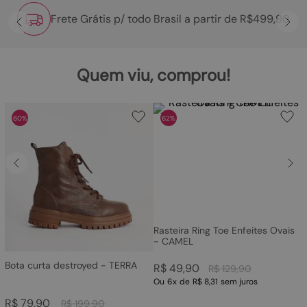
Frete Grátis p/ todo Brasil a partir de R$499,90
Quem viu, comprou!
60%
62%
Rasteira Ring Toe Enfeites Ovais
- CAMEL
Bota curta destroyed - TERRA
R$
49
,
90
R$
129
,
90
Ou
6
x
de
R$ 8,31
sem juros
R$
79
,
90
R$
199
,
90