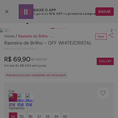
Parcele em até 6x
BAIXE O APP
BAIXAR
E garanta
10% OFF
na
primeira compra
TERMOS MAIS BUSCADOS
Clique
para dar zoom.
1
º
papete
Rasteira de Brilho - OFF WHITE/CRISTAL
Bazar
2
º
rasteira
Rasteira de Brilho - OFF WHITE/CRISTAL
3
º
tenis
Referência
:
0184018116
4
º
bota
R$
69
,
90
R$
149
,
90
53
% OFF
Em até
6
x
R$
11
,
65
sem juros
5
º
sandalia
Restam poucas unidades em estoque!
6
º
tamanco
7
º
bolsa
Cor
8
º
sapatilha
9
º
couro
Tamanho
10
º
scarpin
34
35
36
37
38
39
40