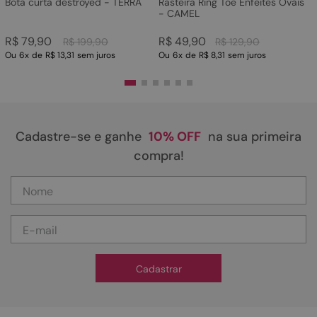
Bota curta destroyed - TERRA
Rasteira Ring Toe Enfeites Ovais
- CAMEL
R$
79
,
90
R$
49
,
90
R$
199
,
90
R$
129
,
90
Ou
6
x
de
R$ 13,31
sem juros
Ou
6
x
de
R$ 8,31
sem juros
Cadastre-se e ganhe
10% OFF
na sua primeira
compra!
Cadastrar