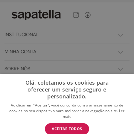
INSTITUCIONAL
MINHA CONTA
SOBRE NÓS
Olá, coletamos os cookies para
oferecer um serviço seguro e
personalizado.
Ao clicar em "Aceitar", você concorda com o armazenamento de
cookies no seu dispositivo para melhorar a navegação no site.
Ler
mais
BAIXE O APP
ACEITAR TODOS
BAIXAR
E garanta 15% OFF na primeira compra