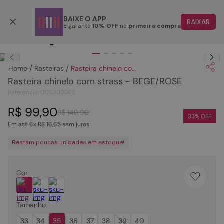
Parcele em até 6x
BAIXE O APP
BAIXAR
E garanta
10% OFF
na
primeira compra
TERMOS MAIS BUSCADOS
Clique
para dar zoom.
1
º
papete
Rasteiras
Rasteira chinelo com strass - BEGE/ROSE
2
º
tenis
Rasteira chinelo com strass - BEGE/ROSE
3
º
bota
Referência
:
0176433065
4
º
rasteira
R$
99
,
90
R$
149
,
90
33
% OFF
Em até
6
x
R$
16
,
65
sem juros
5
º
sandalia
Restam poucas unidades em estoque!
6
º
tamanco
7
º
bolsa
Cor
8
º
sapatilha
9
º
couro
Tamanho
10
º
scarpin
33
34
35
36
37
38
39
40