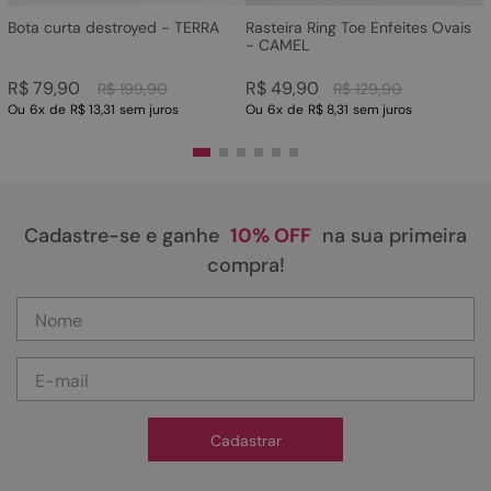
Bota curta destroyed - TERRA
Rasteira Ring Toe Enfeites Ovais
- CAMEL
R$
79
,
90
R$
49
,
90
R$
199
,
90
R$
129
,
90
Ou
6
x
de
R$ 13,31
sem juros
Ou
6
x
de
R$ 8,31
sem juros
Cadastre-se e ganhe
10% OFF
na sua primeira
compra!
Cadastrar