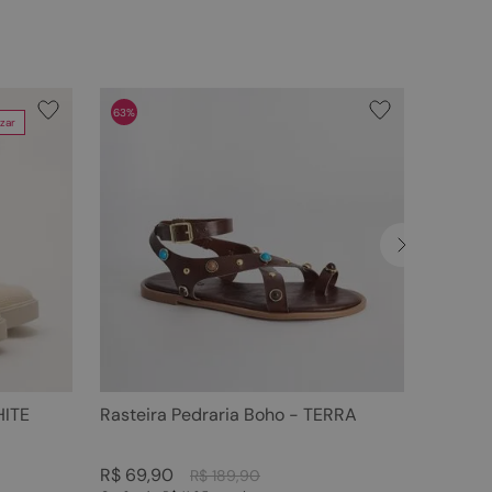
63%
zar
HITE
Rasteira Pedraria Boho - TERRA
R$
69
,
90
R$
189
,
90