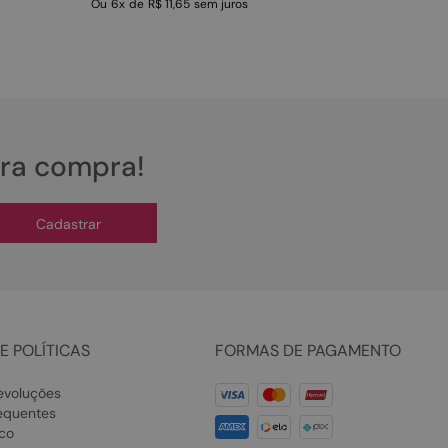
Ou
6
x
de
R$ 11,65
sem juros
ira compra!
Cadastrar
E POLÍTICAS
FORMAS DE PAGAMENTO
evoluções
equentes
co