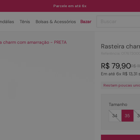
Parcele em até 6x
Buscar
ndálias
Tênis
Bolsas & Acessórios
Bazar
TERMOS MAIS BUSCADOS
ra charm com amarração - PRETA
Rasteira cha
1
º
papete
Referência
:
01767300
2
º
bota
R$
79
,
90
R$
1
3
º
tenis
Em até
6
x
R$
13
,
31
s
4
º
rasteira
Restam poucas uni
5
º
sandalia
6
º
tamanco
Tamanho
7
º
bolsa
34
35
3
8
º
sapatilha
9
º
óculos