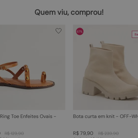
Quem viu, comprou!
67%
Ba
 Ring Toe Enfeites Ovais -
Bota curta em knit - OFF-W
0
R$
79
,
90
R$
129
,
90
R$
239
,
90