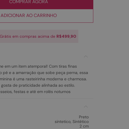
COMPRAR AGORA
ADICIONAR AO CARRINHO
 Grátis em compras acima de
R$499,90
e em um item atemporal! Com tiras finas
o pé e a amarração que sobe peça perna, essa
feminina é uma rasteirinha moderna e charmosa.
gosta de praticidade alinhada ao estilo.
seios, festas e até em rolês noturnos
Preto
sintetico
,
Sintético
2 cm