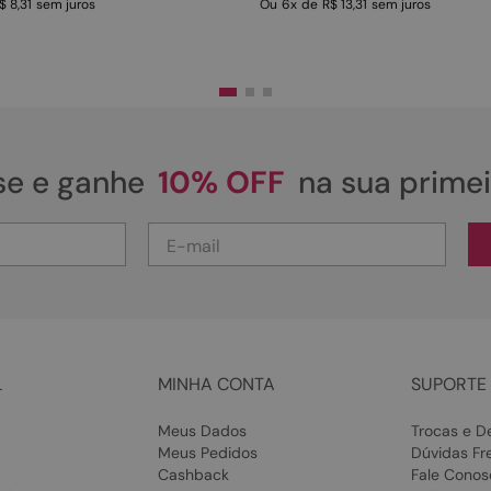
$ 8,31
sem juros
Ou
6
x
de
R$ 13,31
sem juros
se e ganhe
10% OFF
na sua prime
L
MINHA CONTA
SUPORTE 
Meus Dados
Trocas e D
Meus Pedidos
Dúvidas Fr
Cashback
Fale Conos