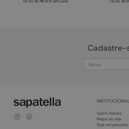
Ou
6
x
de
R$ 13,31
sem juros
Ou
6
x
de
R
Cadastre-
INSTITUCIONA
Quem Somos
Mapa do site
Seja um parceiro