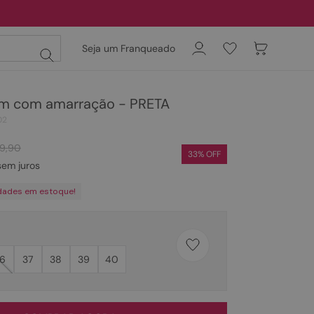
Seja um Franqueado
rm com amarração - PRETA
02
19
,
90
33
% OFF
em juros
dades em estoque!
6
37
38
39
40