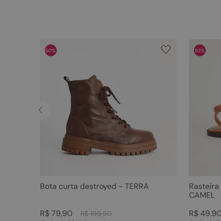
60%
62%
Bota curta destroyed - TERRA
Rasteira
CAMEL
R$
79
,
90
R$
49
,
9
R$
199
,
90