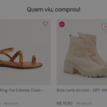
Quem viu, comprou!
67%
Ba
 Ring Toe Enfeites Ovais -
Bota curta em knit - OFF-W
0
R$
79
,
90
R$
129
,
90
R$
239
,
90