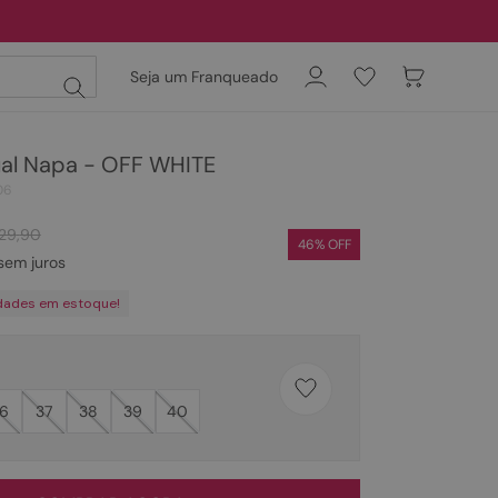
Seja um Franqueado
ual Napa - OFF WHITE
06
129
,
90
46
% OFF
sem juros
dades em estoque!
6
37
38
39
40