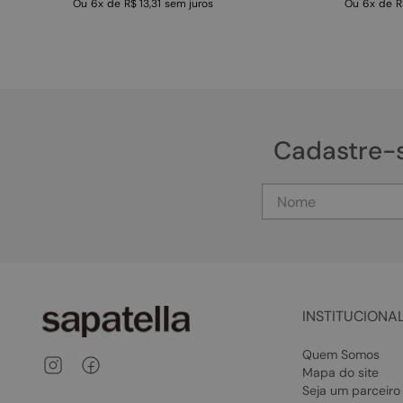
Ou
6
x
de
R$ 13,31
sem juros
Ou
6
x
de
R
Cadastre-
INSTITUCIONA
Quem Somos
Mapa do site
Seja um parceiro