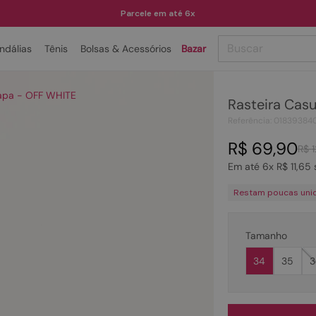
Parcele em até 6x
Buscar
ndálias
Tênis
Bolsas & Acessórios
Bazar
TERMOS MAIS BUSCADOS
Napa - OFF WHITE
Rasteira Cas
1
º
papete
Referência
:
01839384
2
º
tenis
R$
69
,
90
R$
3
º
bota
Em até
6
x
R$
11
,
65
4
º
sandalia
Restam poucas uni
5
º
rasteira
6
º
tamanco
Tamanho
7
º
bolsa
34
35
3
8
º
sapatilha
9
º
óculos