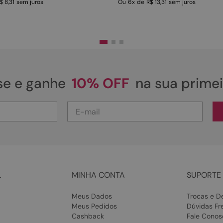
$ 8,31
sem juros
Ou
6
x
de
R$ 13,31
sem juros
se e ganhe
10% OFF
na sua prime
L
MINHA CONTA
SUPORTE 
Meus Dados
Trocas e D
Meus Pedidos
Dúvidas Fr
Cashback
Fale Conos