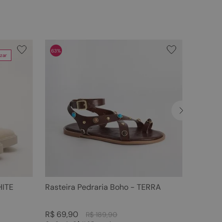
63%
zar
HITE
Rasteira Pedraria Boho - TERRA
R$
69
,
90
R$
189
,
90