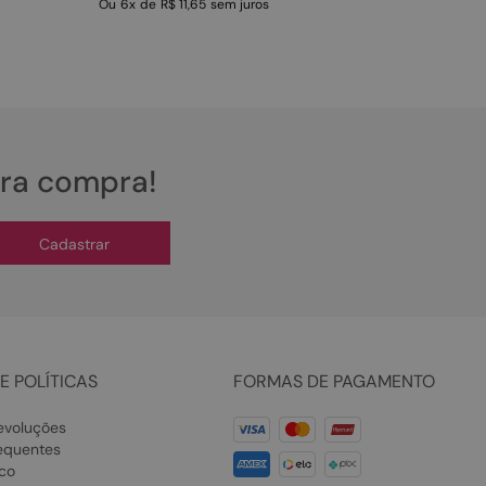
Ou
6
x
de
R$ 11,65
sem juros
ira compra!
Cadastrar
E POLÍTICAS
FORMAS DE PAGAMENTO
evoluções
equentes
co