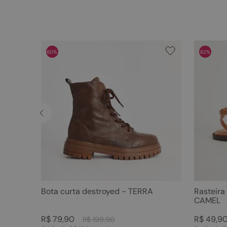
60%
62%
Bota curta destroyed - TERRA
Rasteira
CAMEL
R$
79
,
90
R$
49
,
9
R$
199
,
90