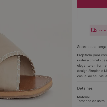
10
º
couro
Frete
Sobre essa peça
Projetada para com
rasteira chinelo ca
elegante em forma
design Simples e M
casual ao seu visua
Detalhes
Material
Tamanho do salto