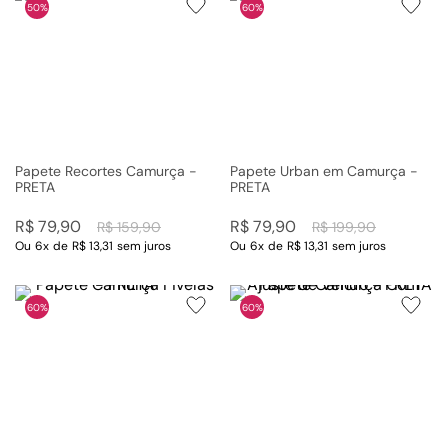
50%
60%
Papete Recortes Camurça -
Papete Urban em Camurça -
PRETA
PRETA
R$
79
,
90
R$
79
,
90
R$
159
,
90
R$
199
,
90
Ou
6
x
de
R$ 13,31
sem juros
Ou
6
x
de
R$ 13,31
sem juros
60%
60%