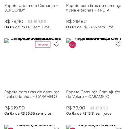
Papete Urban em Camurça -
Papete com tiras de camurça
BURGUNDY
fivela e tachas - PRETA
R$
79
,
90
R$
219
,
90
R$
199
,
90
Ou
6
x
de
R$ 13,31
sem juros
Ou
6
x
de
R$ 36,65
sem juros
Inverno
60%
Papete com tiras de camurça
Papete Camurça Com Ajuste
fivela e tachas - CARAMELO
de Velcro - CARAMELO
R$
219
,
90
R$
79
,
90
R$
199
,
90
Ou
6
x
de
R$ 36,65
sem juros
Ou
6
x
de
R$ 13,31
sem juros