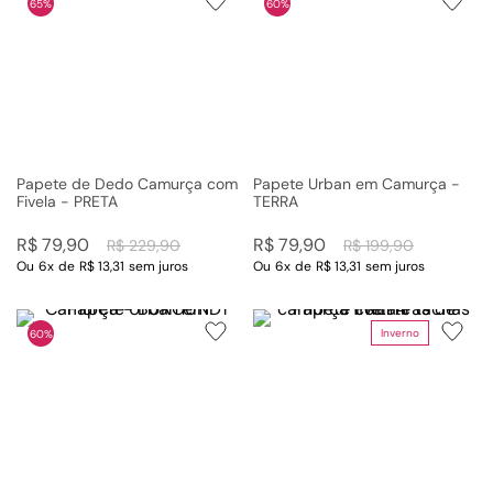
65%
60%
Papete de Dedo Camurça com
Papete Urban em Camurça -
Fivela - PRETA
TERRA
R$
79
,
90
R$
79
,
90
R$
229
,
90
R$
199
,
90
Ou
6
x
de
R$ 13,31
sem juros
Ou
6
x
de
R$ 13,31
sem juros
Inverno
60%