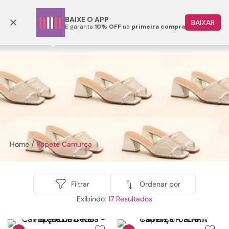
Frete grátis p/ todo o Brasil a partir de R$ 499,90
BAIXE O APP
BAIXAR
E garanta
10% OFF
na
primeira compra
TERMOS MAIS BUSCADOS
1
º
papete
2
º
rasteira
3
º
tenis
4
º
sandalia
5
º
bota
Papete Camurça
6
º
tamanco
7
º
bolsa
8
º
sapatilha
Ordenar por
Filtrar
17
9
º
couro
10
º
rasteirinhas