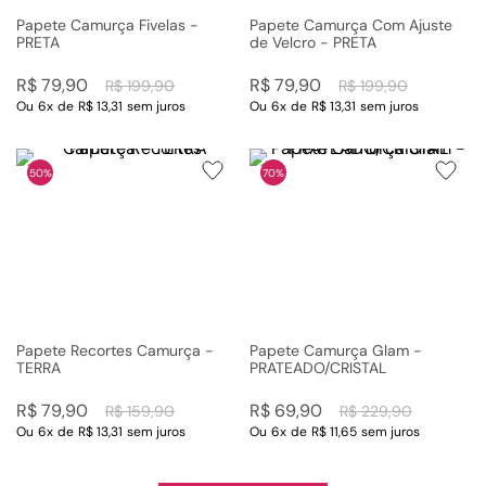
Papete Camurça Fivelas -
Papete Camurça Com Ajuste
PRETA
de Velcro - PRETA
R$
79
,
90
R$
79
,
90
R$
199
,
90
R$
199
,
90
Ou
6
x
de
R$ 13,31
sem juros
Ou
6
x
de
R$ 13,31
sem juros
50%
70%
Papete Recortes Camurça -
Papete Camurça Glam -
TERRA
PRATEADO/CRISTAL
R$
79
,
90
R$
69
,
90
R$
159
,
90
R$
229
,
90
Ou
6
x
de
R$ 13,31
sem juros
Ou
6
x
de
R$ 11,65
sem juros