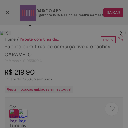
Parcele em até 6x
BAIXE O APP
BAIXAR
E garanta
10% OFF
na
primeira compra
TERMOS MAIS BUSCADOS
Clique
para dar zoom.
1
º
papete
Papete com tiras de camurça fivela e tachas - CARAMELO
Inverno
2
º
bota
Papete com tiras de camurça fivela e tachas -
3
º
tenis
CARAMELO
Referência
:
0195510016
4
º
rasteira
R$
219
,
90
5
º
sandalia
Em até
6
x
R$
36
,
65
sem juros
6
º
tamanco
Restam poucas unidades em estoque!
7
º
bolsa
8
º
sapatilha
Cor
9
º
óculos
10
º
couro
Tamanho