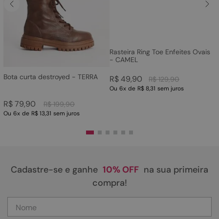
Rasteira Ring Toe Enfeites Ovais
- CAMEL
Bota curta destroyed - TERRA
R$
49
,
90
R$
129
,
90
Ou
6
x
de
R$ 8,31
sem juros
R$
79
,
90
R$
199
,
90
Ou
6
x
de
R$ 13,31
sem juros
Cadastre-se e ganhe
10% OFF
na sua primeira
compra!