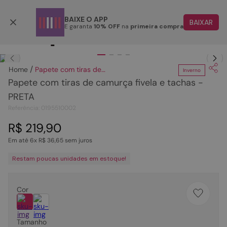
Parcele em até 6x
BAIXE O APP
BAIXAR
E garanta
10% OFF
na
primeira compra
TERMOS MAIS BUSCADOS
Clique
para dar zoom.
1
º
papete
Papete com tiras de camurça fivela e tachas - PRETA
Inverno
2
º
rasteira
Papete com tiras de camurça fivela e tachas -
3
º
tenis
PRETA
Referência
:
0195510002
4
º
bota
R$
219
,
90
5
º
sandalia
Em até
6
x
R$
36
,
65
sem juros
6
º
tamanco
Restam poucas unidades em estoque!
7
º
bolsa
8
º
sapatilha
Cor
9
º
couro
10
º
scarpin
Tamanho