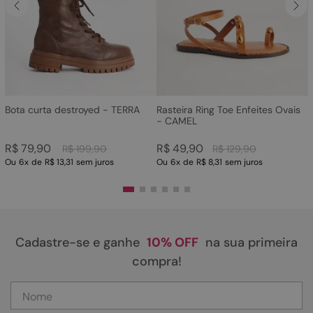
Bota curta destroyed - TERRA
Rasteira Ring Toe Enfeites Ovais
- CAMEL
R$
79
,
90
R$
49
,
90
R$
199
,
90
R$
129
,
90
Ou
6
x
de
R$ 13,31
sem juros
Ou
6
x
de
R$ 8,31
sem juros
Cadastre-se e ganhe
10% OFF
na sua primeira
compra!