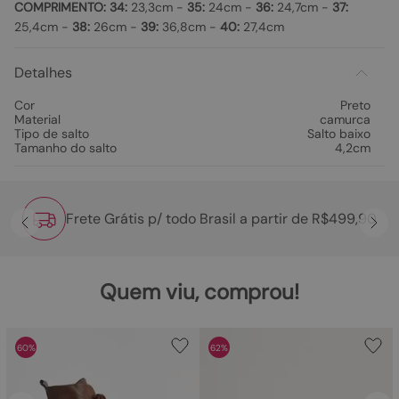
COMPRIMENTO:
34:
23,3cm -
35:
24cm -
36:
24,7cm -
37:
25,4cm -
38:
26cm -
39:
36,8cm -
40:
27,4cm
Detalhes
Cor
Preto
Material
camurca
Tipo de salto
Salto baixo
Tamanho do salto
4,2cm
Frete Grátis p/ todo Brasil a partir de R$499,90
Quem viu, comprou!
60%
62%