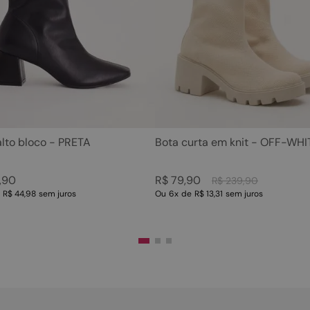
5
º
rasteira
10
º
couro
6
º
tamanco
7
º
bolsa
8
º
sapatilha
9
º
óculos
10
º
couro
alto bloco - PRETA
Bota curta em knit - OFF-WHI
,
90
R$
79
,
90
R$
239
,
90
e
R$ 44,98
sem juros
Ou
6
x
de
R$ 13,31
sem juros