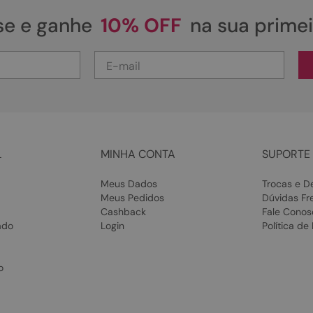
se e ganhe
10% OFF
na sua prime
L
MINHA CONTA
SUPORTE 
Meus Dados
Trocas e D
Meus Pedidos
Dúvidas Fr
Cashback
Fale Conos
ado
Login
Política de
o