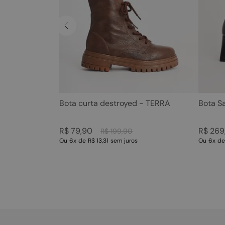
Bota curta destroyed - TERRA
Bota S
R$
79
,
90
R$
269
R$
199
,
90
Ou
6
x
de
R$ 13,31
sem juros
Ou
6
x
d