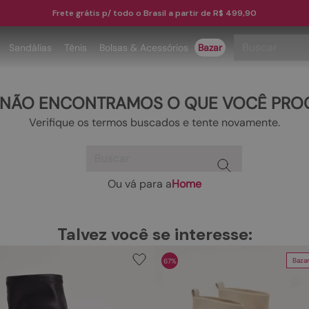
Frete grátis p/ todo o Brasil a partir de R$ 499,90
Buscar
Sandálias
Tênis
Bolsas & Acessórios
Bazar
TERMOS MAIS BUSCADOS
 NÃO ENCONTRAMOS O QUE VOCÊ PRO
1
º
papete
Verifique os termos buscados e tente novamente.
2
º
tenis
Buscar
3
º
bota
4
º
sandalia
Ou vá para a
Home
TERMOS MAIS BUSCADOS
5
º
rasteira
1
º
papete
6
º
tamanco
Talvez você se interesse:
2
º
tenis
7
º
bolsa
Baza
67%
3
º
bota
8
º
sapatilha
4
º
sandalia
9
º
óculos