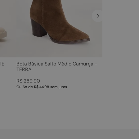
TE
Bota Básica Salto Médio Camurça -
TERRA
R$
269
,
90
Ou
6
x
de
R$ 44,98
sem juros