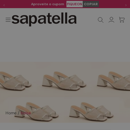
Aproveite o cupom
FIQUEON
COPIAR
bolsa