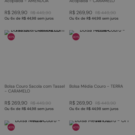
Acoplada - AMENDOA
Acoplada - CARAMELO
R$
269
,
90
R$
269
,
90
R$
449
,
90
R$
449
,
90
Ou
6
x
de
R$ 44,98
sem juros
Ou
6
x
de
R$ 44,98
sem juros
40%
40%
Bolsa Couro Sacola com Tassel
Bolsa Média Couro - TERRA
- CARAMELO
R$
269
,
90
R$
269
,
90
R$
449
,
90
R$
449
,
90
Ou
6
x
de
R$ 44,98
sem juros
Ou
6
x
de
R$ 44,98
sem juros
40%
40%