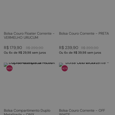
Bolsa Couro Floater Corrente -
Bolsa Couro Corrente - PRETA
VERMELHO URUCUM
R$
179
,
90
R$
239
,
90
R$
299
,
90
R$
399
,
90
Ou
6
x
de
R$ 29,98
sem juros
Ou
6
x
de
R$ 39,98
sem juros
40%
40%
Bolsa Compartimento Duplo
Bolsa Couro Corrente - OFF
Metalizada - ONIX
WHITE