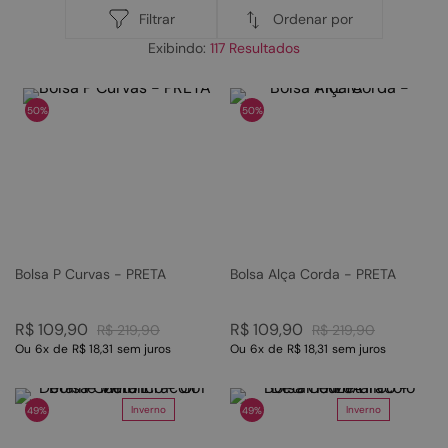
Ordenar por
Filtrar
117
50%
50%
Bolsa P Curvas - PRETA
Bolsa Alça Corda - PRETA
R$
109
,
90
R$
109
,
90
R$
219
,
90
R$
219
,
90
Ou
6
x
de
R$ 18,31
sem juros
Ou
6
x
de
R$ 18,31
sem juros
Inverno
Inverno
49%
49%