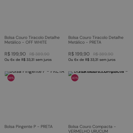
Bolsa Couro Tiracolo Detalhe
Bolsa Couro Tiracolo Detalhe
Metálico - OFF WHITE
Metálico - PRETA
R$
199
,
90
R$
199
,
90
R$
389
,
90
R$
389
,
90
Ou
6
x
de
R$ 33,31
sem juros
Ou
6
x
de
R$ 33,31
sem juros
48%
40%
Bolsa Pingente P - PRETA
Bolsa Couro Compacta -
VERMELHO URUCUM