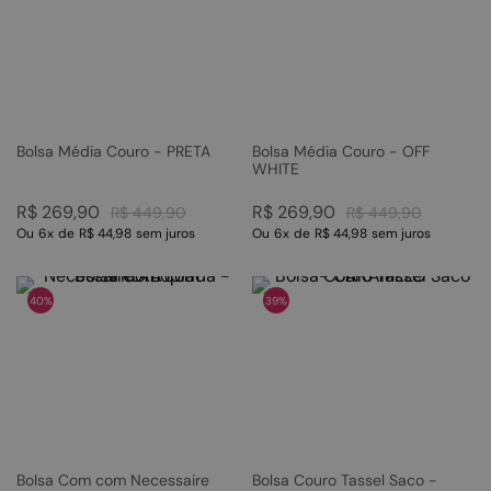
Bolsa Média Couro - PRETA
Bolsa Média Couro - OFF
WHITE
R$
269
,
90
R$
269
,
90
R$
449
,
90
R$
449
,
90
Ou
6
x
de
R$ 44,98
sem juros
Ou
6
x
de
R$ 44,98
sem juros
40%
39%
Bolsa Com com Necessaire
Bolsa Couro Tassel Saco -