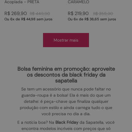
Acoplada - PRETA
CARAMELO
R$
269
,
90
R$
219
,
90
R$
449
,
90
R$
359
,
90
Ou
6
x
de
R$ 44,98
sem juros
Ou
6
x
de
R$ 36,65
sem juros
Mostrar mais
bolsa feminina em promoção: aproveite
os descontos da black friday da
sapatella
Se tem um acessório que nunca pode faltar no
guarda-roupa é a bolsa! Ela é mais do que um
detalhe: é peça-chave que finaliza qualquer
produção com estilo e ainda carrega tudo o que
você precisa no dia a dia.
E a notícia boa? Na
Black Friday
da Sapatella, você
encontra modelos incríveis com preços que só