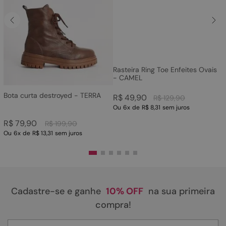
Rasteira Ring Toe Enfeites Ovais
- CAMEL
Bota curta destroyed - TERRA
R$
49
,
90
R$
129
,
90
Ou
6
x
de
R$ 8,31
sem juros
R$
79
,
90
R$
199
,
90
Ou
6
x
de
R$ 13,31
sem juros
Cadastre-se e ganhe
10% OFF
na sua primeira
compra!