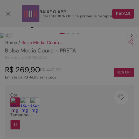
Parcele em até 6x
BAIXE O APP
BAIXAR
E garanta
10% OFF
na
primeira compra
TERMOS MAIS BUSCADOS
Clique
para dar zoom.
1
º
papete
Bolsa Média Couro - PRETA
2
º
tenis
Bolsa Média Couro - PRETA
3
º
bota
Referência
:
0187880002
4
º
sandalia
R$
269
,
90
R$
449
,
90
40
% OFF
Em até
6
x
R$
44
,
98
sem juros
5
º
rasteira
6
º
tamanco
Cor
7
º
bolsa
8
º
sapatilha
Tamanho
9
º
óculos
U
10
º
couro