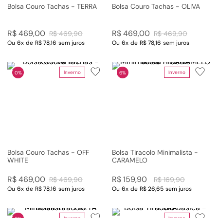
Bolsa Couro Tachas - TERRA
Bolsa Couro Tachas - OLIVA
R$
469
,
00
R$
469
,
00
R$
469
,
90
R$
469
,
90
Ou
6
x
de
R$ 78,16
sem juros
Ou
6
x
de
R$ 78,16
sem juros
Inverno
Inverno
0%
6%
Bolsa Couro Tachas - OFF
Bolsa Tiracolo Minimalista -
WHITE
CARAMELO
R$
469
,
00
R$
159
,
90
R$
469
,
90
R$
169
,
90
Ou
6
x
de
R$ 78,16
sem juros
Ou
6
x
de
R$ 26,65
sem juros