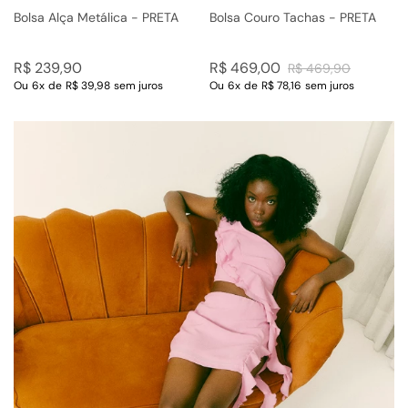
Bolsa Alça Metálica - PRETA
Bolsa Couro Tachas - PRETA
R$
239
,
90
R$
469
,
00
R$
469
,
90
Ou
6
x
de
R$ 39,98
sem juros
Ou
6
x
de
R$ 78,16
sem juros