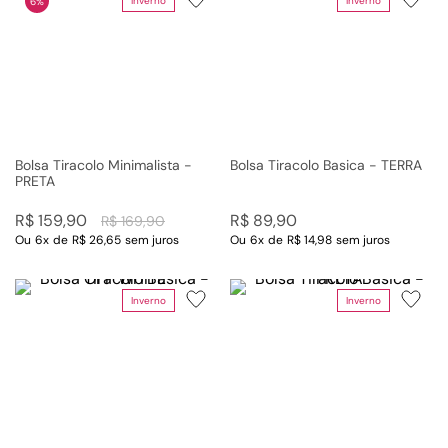
Inverno
Inverno
6%
Bolsa Tiracolo Minimalista -
Bolsa Tiracolo Basica - TERRA
PRETA
R$
159
,
90
R$
89
,
90
R$
169
,
90
Ou
6
x
de
R$ 26,65
sem juros
Ou
6
x
de
R$ 14,98
sem juros
Inverno
Inverno