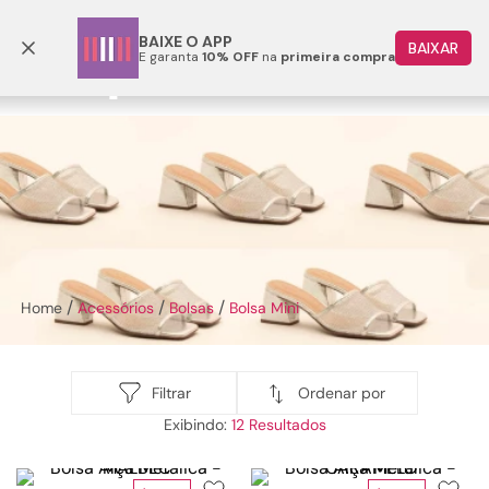
Parcele em até 6x
BAIXE O APP
BAIXAR
E garanta
10% OFF
na
primeira compra
TERMOS MAIS BUSCADOS
1
º
papete
2
º
tenis
3
º
bota
Bolsa Mini
4
º
sandalia
5
º
rasteira
Acessórios
Bolsas
Bolsa Mini
6
º
tamanco
7
º
bolsa
8
º
sapatilha
Ordenar por
Filtrar
12
9
º
óculos
10
º
couro