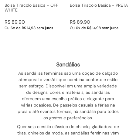
Bolsa Tiracolo Basica - OFF
Bolsa Tiracolo Basica - PRETA
WHITE
R$
89
,
90
R$
89
,
90
Ou
6
x
de
R$ 14,98
sem juros
Ou
6
x
de
R$ 14,98
sem juros
sandálias
As sandálias femininas são uma opção de calçado
atemporal e versátil que combina conforto e estilo
sem esforço. Disponível em uma ampla variedade
de designs, cores e materiais, as sandálias
oferecem uma escolha prática e elegante para
várias ocasiões. De passeios casuais a férias na
praia e até eventos formais, há sandália para todos
os gostos e preferências.
Quer seja o estilo clássico de chinelo, gladiadora de
tiras, chinelos da moda, as sandálias femininas vêm