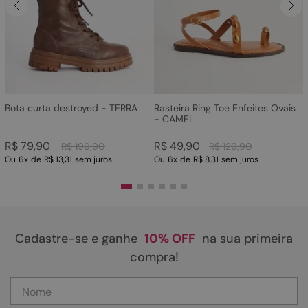
Bota curta destroyed - TERRA
Rasteira Ring Toe Enfeites Ovais
- CAMEL
R$
79
,
90
R$
49
,
90
R$
199
,
90
R$
129
,
90
Ou
6
x
de
R$ 13,31
sem juros
Ou
6
x
de
R$ 8,31
sem juros
Cadastre-se e ganhe
10% OFF
na sua primeira
compra!