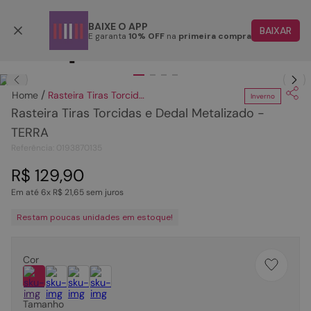
Parcele em até 6x
BAIXE O APP
BAIXAR
E garanta
10% OFF
na
primeira compra
TERMOS MAIS BUSCADOS
Clique
para dar zoom.
1
º
papete
Rasteira Tiras Torcidas e Dedal Metalizado - TERRA
Inverno
2
º
tenis
Rasteira Tiras Torcidas e Dedal Metalizado -
3
º
bota
TERRA
Referência
:
0193870135
4
º
rasteira
R$
129
,
90
5
º
sandalia
Em até
6
x
R$
21
,
65
sem juros
6
º
tamanco
Restam poucas unidades em estoque!
7
º
bolsa
8
º
sapatilha
Cor
9
º
couro
10
º
scarpin
Tamanho