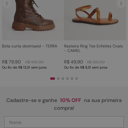
Bota curta destroyed - TERRA
Rasteira Ring Toe Enfeites Ovais
- CAMEL
R$
79
,
90
R$
49
,
90
R$
199
,
90
R$
129
,
90
Ou
6
x
de
R$ 13,31
sem juros
Ou
6
x
de
R$ 8,31
sem juros
Cadastre-se e ganhe
10% OFF
na sua primeira
compra!