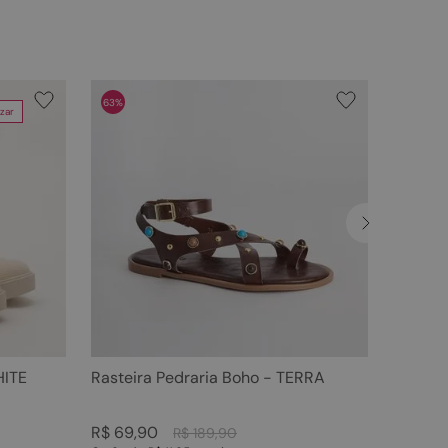
63%
zar
HITE
Rasteira Pedraria Boho - TERRA
R$
69
,
90
R$
189
,
90