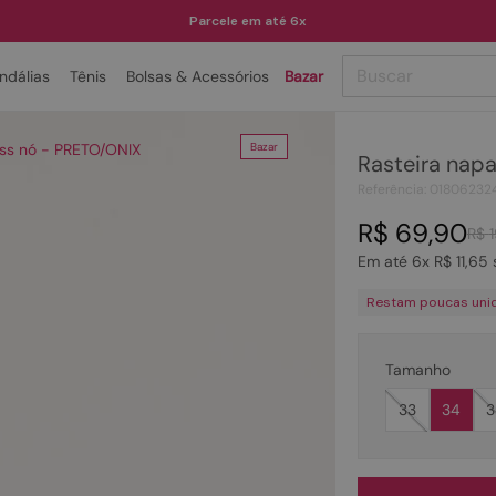
Parcele em até 6x
Buscar
ndálias
Tênis
Bolsas & Acessórios
Bazar
TERMOS MAIS BUSCADOS
ass nó - PRETO/ONIX
Bazar
Rasteira nap
1
º
papete
Referência
:
01806232
2
º
tenis
R$
69
,
90
R$
3
º
bota
Em até
6
x
R$
11
,
65
4
º
rasteira
Restam poucas uni
5
º
sandalia
6
º
tamanco
Tamanho
7
º
bolsa
33
34
3
8
º
sapatilha
9
º
couro