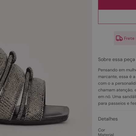
10
º
scarpin
Frete
Sobre essa peça
Pensando em mulhe
marcante, essa é a 
com o a personalid
chamam atenção, e 
em nó. Uma sandália
para passeios e fes
Detalhes
Cor
Material