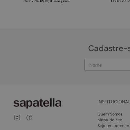
Ou
6
x
de
R$ 13,31
sem juros
Ou
6
x
de
R
Cadastre-
INSTITUCIONA
Quem Somos
Mapa do site
Seja um parceiro