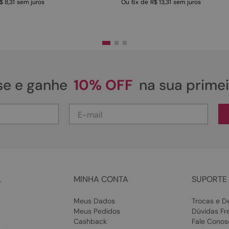
$ 8,31
sem juros
Ou
6
x
de
R$ 13,31
sem juros
se e ganhe
10% OFF
na sua prime
L
MINHA CONTA
SUPORTE 
Meus Dados
Trocas e D
Meus Pedidos
Dúvidas Fr
Cashback
Fale Conos