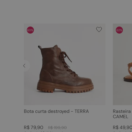
60%
62%
Bota curta destroyed - TERRA
Rasteira
CAMEL
R$
79
,
90
R$
49
,
9
R$
199
,
90