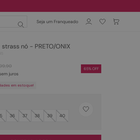
Seja um Franqueado
a strass nó - PRETO/ONIX
45
199
,
90
65
% OFF
sem juros
dades em estoque!
5
36
37
38
39
40