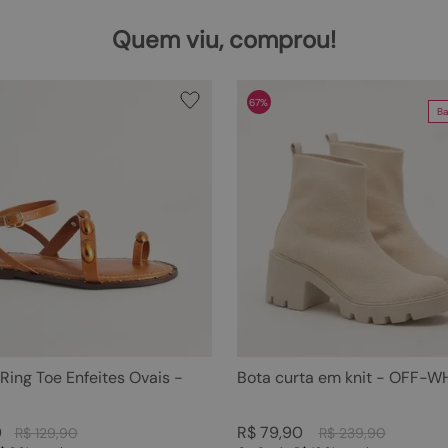
Quem viu, comprou!
67%
Ba
 Ring Toe Enfeites Ovais -
Bota curta em knit - OFF-W
0
R$
79
,
90
R$
129
,
90
R$
239
,
90