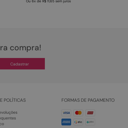
Ou
6
x
de
R$ 11,65
sem juros
ira compra!
Cadastrar
E POLÍTICAS
FORMAS DE PAGAMENTO
evoluções
equentes
co