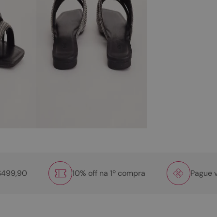
R$499,90
10% off na 1º compra
Pague v