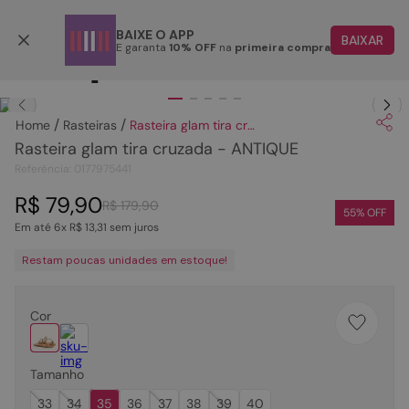
Parcele em até 6x
BAIXE O APP
BAIXAR
E garanta
10% OFF
na
primeira compra
TERMOS MAIS BUSCADOS
Clique
para dar zoom.
1
º
papete
Rasteiras
Rasteira glam tira cruzada - ANTIQUE
2
º
tenis
Rasteira glam tira cruzada - ANTIQUE
3
º
bota
Referência
:
0177975441
4
º
sandalia
R$
79
,
90
R$
179
,
90
55
% OFF
Em até
6
x
R$
13
,
31
sem juros
5
º
rasteira
Restam poucas unidades em estoque!
6
º
tamanco
7
º
bolsa
Cor
8
º
sapatilha
9
º
óculos
Tamanho
10
º
couro
33
34
35
36
37
38
39
40