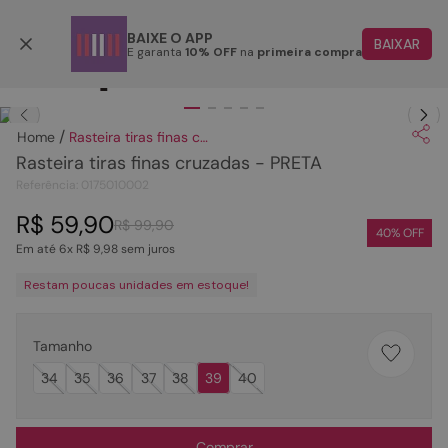
Parcele em até 6x
BAIXE O APP
BAIXAR
E garanta
10% OFF
na
primeira compra
TERMOS MAIS BUSCADOS
Clique
para dar zoom.
1
º
papete
Rasteira tiras finas cruzadas - PRETA
2
º
tenis
Rasteira tiras finas cruzadas - PRETA
3
º
bota
Referência
:
0175010002
4
º
rasteira
R$
59
,
90
R$
99
,
90
40
% OFF
Em até
6
x
R$
9
,
98
sem juros
5
º
sandalia
Restam poucas unidades em estoque!
6
º
tamanco
7
º
bolsa
Tamanho
8
º
sapatilha
34
35
36
37
38
39
40
9
º
couro
10
º
scarpin
Comprar