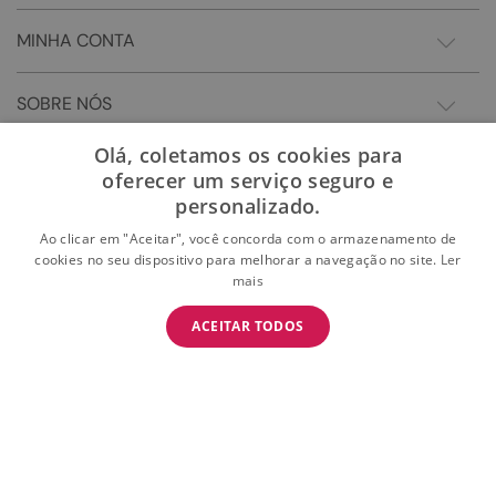
MINHA CONTA
SOBRE NÓS
Olá, coletamos os cookies para
oferecer um serviço seguro e
personalizado.
Ao clicar em "Aceitar", você concorda com o armazenamento de
cookies no seu dispositivo para melhorar a navegação no site.
Ler
mais
BAIXE O APP
ACEITAR TODOS
BAIXAR
E garanta 15% OFF na primeira compra
Somos Sonho LTDA - Estrada do Campo D'areia, 182 - Pechincha - Rio de Janeiro/RJ -
CEP: 22.743-310 CNPJ:28.445.729/0081-75 | © 2024 Todos dos direitos reservados