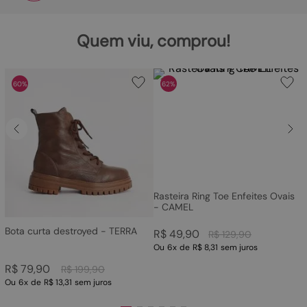
Quem viu, comprou!
60%
62%
Rasteira Ring Toe Enfeites Ovais
- CAMEL
Bota curta destroyed - TERRA
R$
49
,
90
R$
129
,
90
Ou
6
x
de
R$ 8,31
sem juros
R$
79
,
90
R$
199
,
90
Ou
6
x
de
R$ 13,31
sem juros