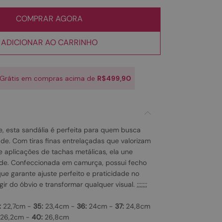
COMPRAR AGORA
ADICIONAR AO CARRINHO
 Grátis em compras acima de
R$499,90
, esta sandália é perfeita para quem busca
ade. Com tiras finas entrelaçadas que valorizam
e aplicações de tachas metálicas, ela une
tude. Confeccionada em camurça, possui fecho
que garante ajuste perfeito e praticidade no
ir do óbvio e transformar qualquer visual. ;;;;;;;
:
22,7cm -
35:
23,4cm -
36:
24cm -
37:
24,8cm
26,2cm -
40:
26,8cm