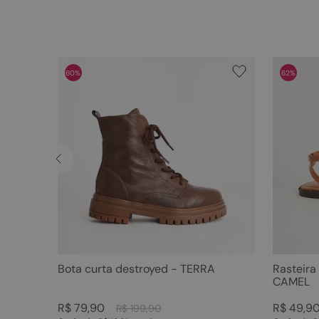
60%
62%
Bota curta destroyed - TERRA
Rasteira
CAMEL
R$
79
,
90
R$
49
,
9
R$
199
,
90