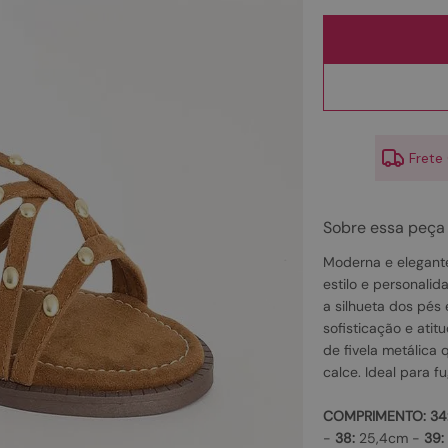
10
º
scarpin
Frete
Sobre essa peça
Moderna e elegante
estilo e personalid
a silhueta dos pés 
sofisticação e ati
de fivela metálica 
calce. Ideal para fug
COMPRIMENTO:
34
-
38:
25,4cm -
39: