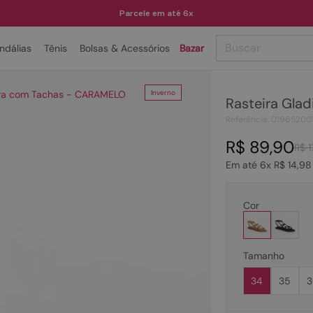
Parcele em até 6x
Buscar
ndálias
Tênis
Bolsas & Acessórios
Bazar
TERMOS MAIS BUSCADOS
ora com Tachas - CARAMELO
Inverno
Rasteira Gla
1
º
papete
Referência
:
01965200
2
º
tenis
R$
89
,
90
R$
1
3
º
bota
Em até
6
x
R$
14
,
98
4
º
rasteira
5
º
sandalia
Cor
6
º
tamanco
7
º
bolsa
Tamanho
8
º
sapatilha
34
35
3
9
º
couro