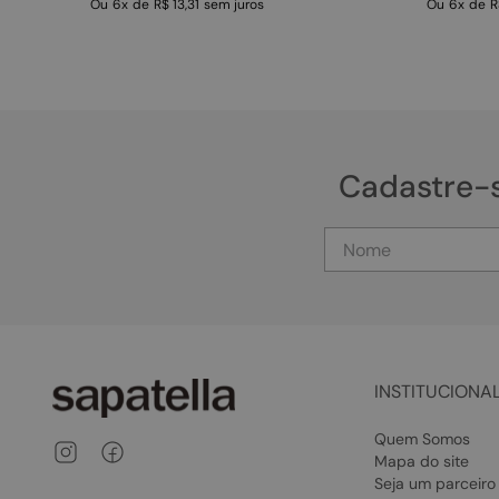
Ou
6
x
de
R$ 13,31
sem juros
Ou
6
x
de
R
Cadastre-
INSTITUCIONA
Quem Somos
Mapa do site
Seja um parceiro