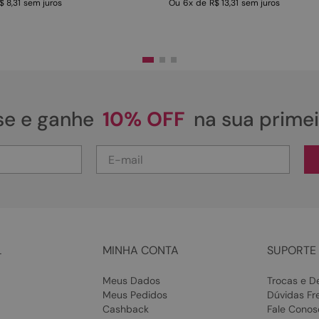
$ 8,31
sem juros
Ou
6
x
de
R$ 13,31
sem juros
se e ganhe
10% OFF
na sua prime
L
MINHA CONTA
SUPORTE 
Meus Dados
Trocas e D
Meus Pedidos
Dúvidas Fr
Cashback
Fale Conos