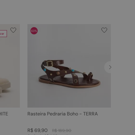
63%
zar
HITE
Rasteira Pedraria Boho - TERRA
R$
69
,
90
R$
189
,
90