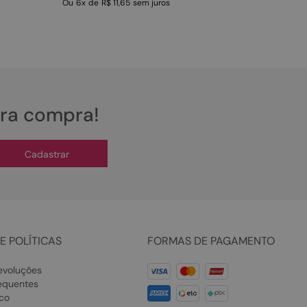
Ou
6
x
de
R$ 11,65
sem juros
ira compra!
Cadastrar
E POLÍTICAS
FORMAS DE PAGAMENTO
evoluções
equentes
co