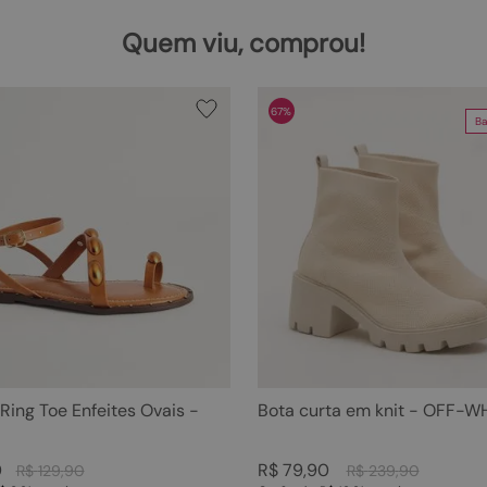
Quem viu, comprou!
67%
Ba
 Ring Toe Enfeites Ovais -
Bota curta em knit - OFF-W
0
R$
79
,
90
R$
129
,
90
R$
239
,
90