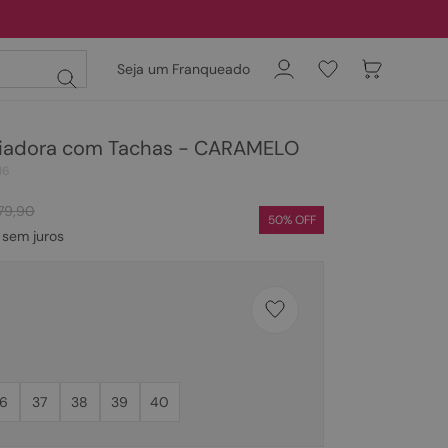
Seja um Franqueado
diadora com Tachas - CARAMELO
16
79
,
90
50
% OFF
sem juros
6
37
38
39
40