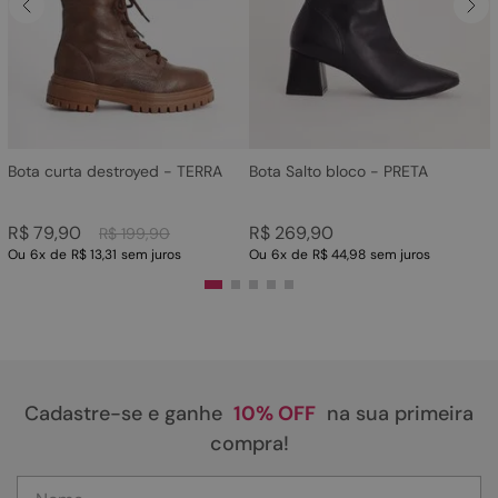
4
º
sandalia
5
º
rasteira
6
º
tamanco
7
º
bolsa
8
º
sapatilha
Bota curta destroyed - TERRA
Bota Salto bloco - PRETA
9
º
óculos
R$
79
,
90
R$
269
,
90
R$
199
,
90
10
º
couro
Ou
6
x
de
R$ 13,31
sem juros
Ou
6
x
de
R$ 44,98
sem juros
Cadastre-se e ganhe
10% OFF
na sua primeira
compra!