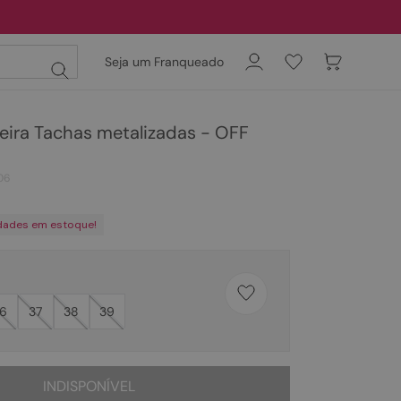
Seja um Franqueado
eira Tachas metalizadas - OFF
06
dades em estoque!
6
37
38
39
INDISPONÍVEL