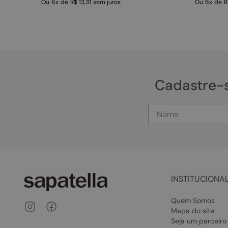
Ou
6
x
de
R$ 13,31
sem juros
Ou
6
x
de
R
Cadastre-
INSTITUCIONA
Quem Somos
Mapa do site
Seja um parceiro