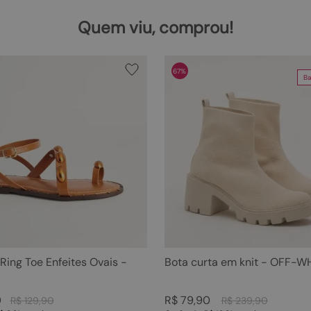
Quem viu, comprou!
67%
Ba
 Ring Toe Enfeites Ovais -
Bota curta em knit - OFF-W
0
R$
79
,
90
R$
129
,
90
R$
239
,
90