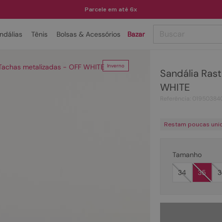
Parcele em até 6x
Buscar
ndálias
Tênis
Bolsas & Acessórios
Bazar
TERMOS MAIS BUSCADOS
 Tachas metalizadas - OFF WHITE
Inverno
Sandália Rast
1
º
papete
WHITE
2
º
tenis
Referência
:
01950384
3
º
bota
Restam poucas uni
4
º
sandalia
5
º
rasteira
Tamanho
6
º
tamanco
34
35
3
7
º
bolsa
8
º
sapatilha
9
º
óculos