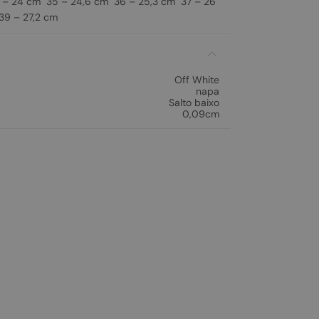
– 24 cm 35 – 24,6 cm 36 – 25,3 cm 37 – 26
9 – 27,2 cm
Off White
napa
Salto baixo
0,09cm