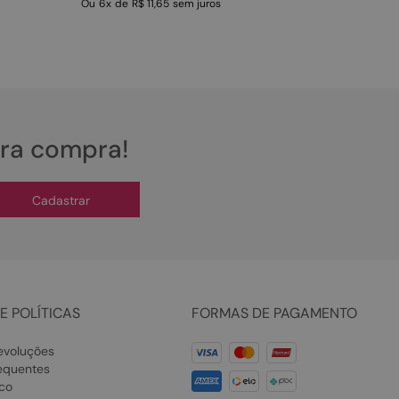
Ou
6
x
de
R$ 11,65
sem juros
ira compra!
Cadastrar
E POLÍTICAS
FORMAS DE PAGAMENTO
evoluções
equentes
co