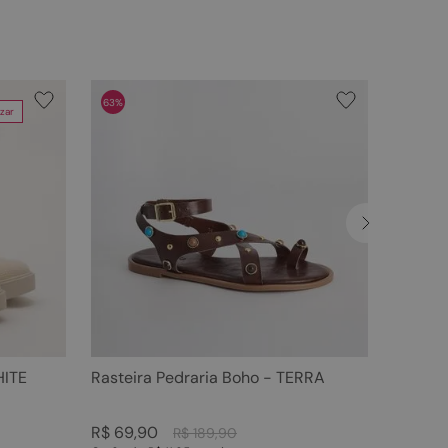
63%
zar
HITE
Rasteira Pedraria Boho - TERRA
R$
69
,
90
R$
189
,
90