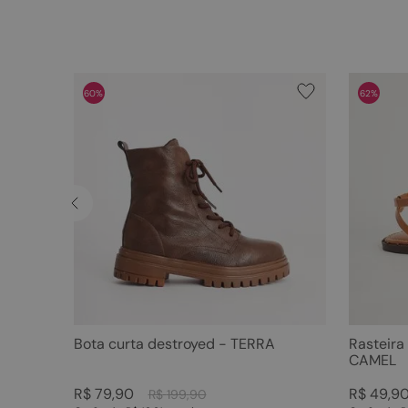
60%
62%
Bota curta destroyed - TERRA
Rasteira
CAMEL
R$
79
,
90
R$
49
,
9
R$
199
,
90