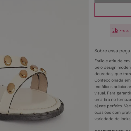
10
º
couro
Frete
Sobre essa peça
Estilo e atitude em
pelo design modern
douradas, que traz
Confeccionada em 
metálicos adiciona
visual. Para garant
uma tira no tornoze
ajuste perfeito. Ver
ocasiões com prat
variedade de looks. ;