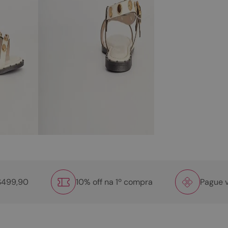
R$499,90
10% off na 1º compra
Pague v