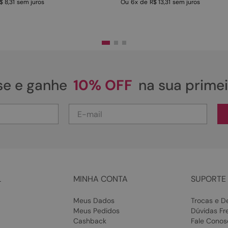
$ 8,31
sem juros
Ou
6
x
de
R$ 13,31
sem juros
se e ganhe
10% OFF
na sua prime
L
MINHA CONTA
SUPORTE 
Meus Dados
Trocas e D
Meus Pedidos
Dúvidas Fr
Cashback
Fale Conos