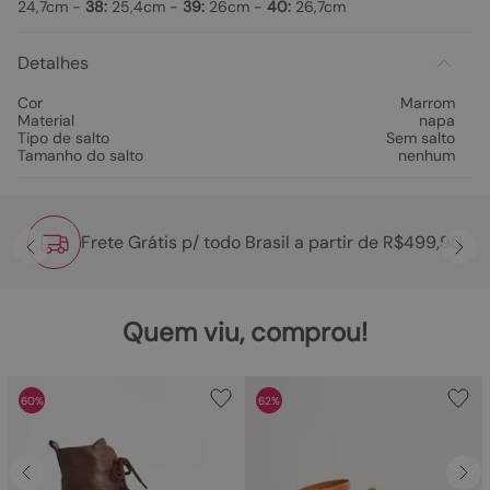
24,7cm -
38:
25,4cm -
39:
26cm -
40:
26,7cm
Detalhes
Cor
Marrom
Material
napa
Tipo de salto
Sem salto
Tamanho do salto
nenhum
Frete Grátis p/ todo Brasil a partir de R$499,90
Quem viu, comprou!
60%
62%