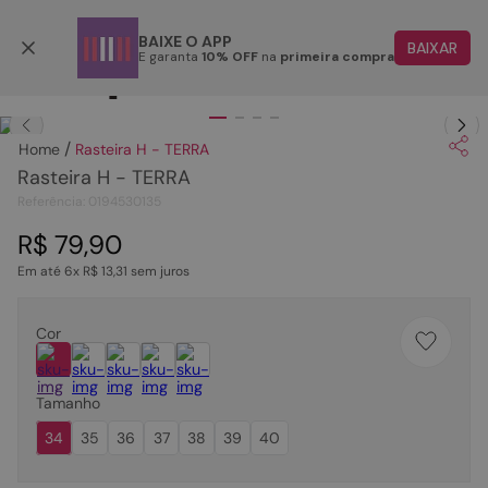
Retire em até 48 horas úteis
BAIXE O APP
BAIXAR
E garanta
10% OFF
na
primeira compra
TERMOS MAIS BUSCADOS
Clique
para dar zoom.
1
º
papete
Rasteira H - TERRA
2
º
tenis
Rasteira H - TERRA
3
º
rasteira
Referência
:
0194530135
4
º
sandalia
R$
79
,
90
Em até
6
x
R$
13
,
31
sem juros
5
º
bota
6
º
tamanco
Cor
7
º
bolsa
8
º
sapatilha
Tamanho
9
º
couro
34
35
36
37
38
39
40
10
º
rasteirinhas