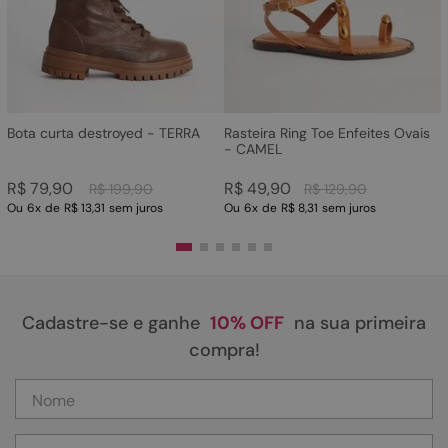
Bota curta destroyed - TERRA
Rasteira Ring Toe Enfeites Ovais
- CAMEL
R$
79
,
90
R$
49
,
90
R$
199
,
90
R$
129
,
90
Ou
6
x
de
R$ 13,31
sem juros
Ou
6
x
de
R$ 8,31
sem juros
Cadastre-se e ganhe
10% OFF
na sua primeira
compra!