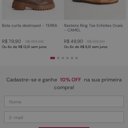
Bota curta destroyed - TERRA
Rasteira Ring Toe Enfeites Ovais
- CAMEL
R$
79
,
90
R$
49
,
90
R$
199
,
90
R$
129
,
90
Ou
6
x
de
R$ 13,31
sem juros
Ou
6
x
de
R$ 8,31
sem juros
Cadastre-se e ganhe
10% OFF
na sua primeira
compra!