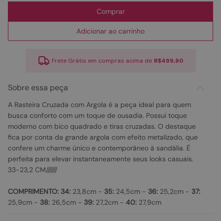
Comprar
Adicionar ao carrinho
Frete Grátis em compras acima de
R$499,90
Sobre essa peça
A Rasteira Cruzada com Argola é a peça ideal para quem
busca conforto com um toque de ousadia. Possui toque
moderno com bico quadrado e tiras cruzadas. O destaque
fica por conta da grande argola com efeito metalizado, que
confere um charme único e contemporâneo à sandália. É
perfeita para elevar instantaneamente seus looks casuais.
33-23,2 CM///////
COMPRIMENTO:
34:
23,8cm -
35:
24,5cm -
36:
25,2cm -
37:
25,9cm -
38:
26,5cm -
39:
27,2cm -
40:
27,9cm