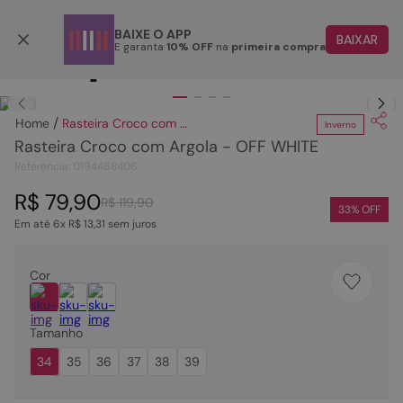
Parcele em até 6x
BAIXE O APP
BAIXAR
E garanta
10% OFF
na
primeira compra
TERMOS MAIS BUSCADOS
Clique
para dar zoom.
1
º
papete
Rasteira Croco com Argola - OFF WHITE
Inverno
2
º
tenis
Rasteira Croco com Argola - OFF WHITE
3
º
bota
Referência
:
0194468406
4
º
rasteira
R$
79
,
90
R$
119
,
90
33
% OFF
Em até
6
x
R$
13
,
31
sem juros
5
º
sandalia
6
º
tamanco
Cor
7
º
bolsa
8
º
sapatilha
Tamanho
9
º
couro
34
35
36
37
38
39
10
º
scarpin