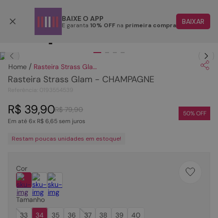
Parcele em até 6x
BAIXE O APP
BAIXAR
E garanta
10% OFF
na
primeira compra
TERMOS MAIS BUSCADOS
Clique
para dar zoom.
1
º
papete
Rasteira Strass Glam - CHAMPAGNE
2
º
tenis
Rasteira Strass Glam - CHAMPAGNE
3
º
bota
Referência
:
0193554539
4
º
rasteira
R$
39
,
90
R$
79
,
90
50
% OFF
Em até
6
x
R$
6
,
65
sem juros
5
º
sandalia
Restam poucas unidades em estoque!
6
º
tamanco
7
º
bolsa
Cor
8
º
sapatilha
9
º
couro
Tamanho
10
º
scarpin
33
34
35
36
37
38
39
40