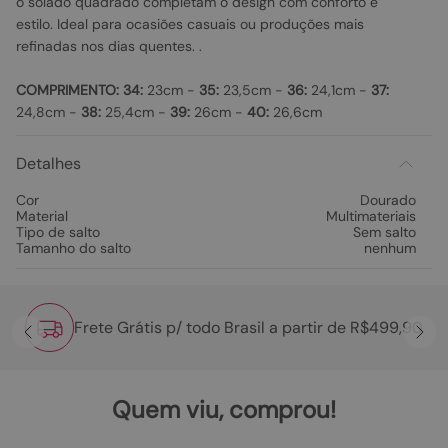
o solado quadrado completam o design com conforto e
estilo. Ideal para ocasiões casuais ou produções mais
refinadas nos dias quentes. .
COMPRIMENTO:
34:
23cm -
35:
23,5cm -
36:
24,1cm -
37:
24,8cm -
38:
25,4cm -
39:
26cm -
40:
26,6cm
Detalhes
Cor
Dourado
Material
Multimateriais
Tipo de salto
Sem salto
Tamanho do salto
nenhum
Frete Grátis p/ todo Brasil a partir de R$499,90
Quem viu, comprou!