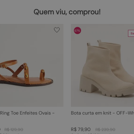
Quem viu, comprou!
67%
Ba
 Ring Toe Enfeites Ovais -
Bota curta em knit - OFF-W
0
R$
79
,
90
R$
129
,
90
R$
239
,
90