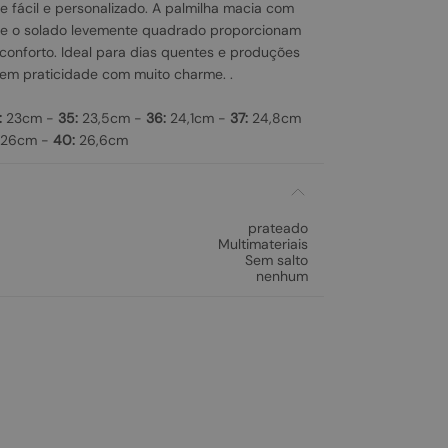
e fácil e personalizado. A palmilha macia com
e o solado levemente quadrado proporcionam
 conforto. Ideal para dias quentes e produções
m praticidade com muito charme. .
:
23cm -
35:
23,5cm -
36:
24,1cm -
37:
24,8cm
26cm -
40:
26,6cm
prateado
Multimateriais
Sem salto
nenhum