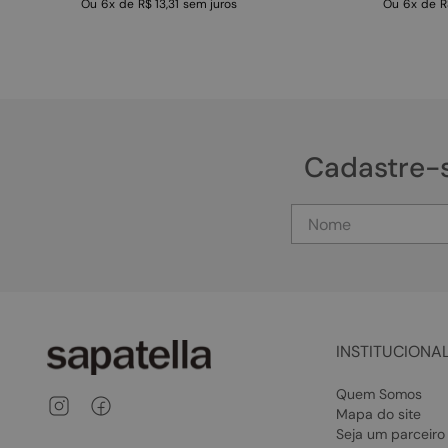
Ou
6
x
de
R$ 13,31
sem juros
Ou
6
x
de
R
Cadastre-
INSTITUCIONA
Quem Somos
Mapa do site
Seja um parceiro