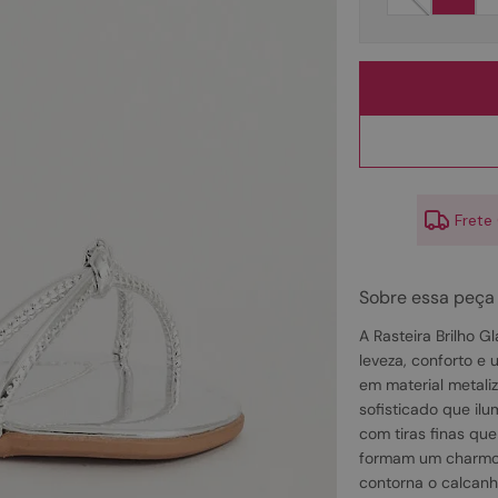
10
º
scarpin
Frete
Sobre essa peça
A Rasteira Brilho 
leveza, conforto e
em material metali
sofisticado que ilu
com tiras finas qu
formam um charmoso
contorna o calcanha