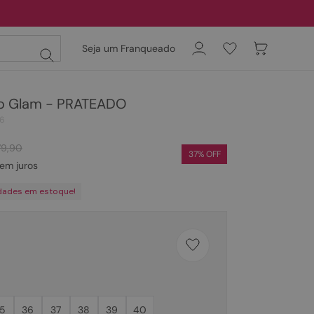
Seja um Franqueado
lho Glam - PRATEADO
16
79
,
90
37
% OFF
em juros
dades em estoque!
5
36
37
38
39
40