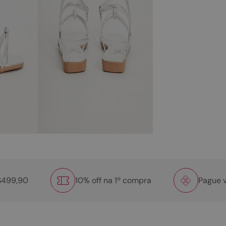
R$499,90
10% off na 1º compra
Pague v