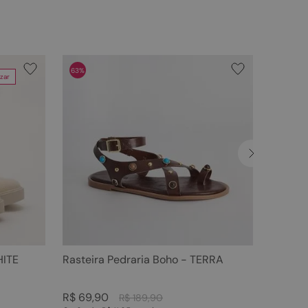
63%
zar
HITE
Rasteira Pedraria Boho - TERRA
R$
69
,
90
R$
189
,
90