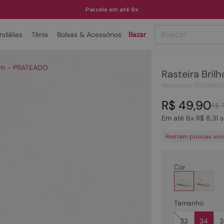
Parcele em até 6x
Buscar
ndálias
Tênis
Bolsas & Acessórios
Bazar
TERMOS MAIS BUSCADOS
lam - PRATEADO
Rasteira Bri
1
º
papete
Referência
:
01935483
2
º
rasteira
R$
49
,
90
R$
3
º
tenis
Em até
6
x
R$
8
,
31
s
4
º
bota
Restam poucas uni
5
º
sandalia
6
º
tamanco
Cor
7
º
bolsa
8
º
sapatilha
Tamanho
9
º
couro
33
34
3