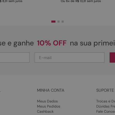
$ 8,31
sem juros
Ou
6
x
de
R$ 13,31
sem juros
se e ganhe
10% OFF
na sua prime
L
MINHA CONTA
SUPORTE 
Meus Dados
Trocas e D
Meus Pedidos
Dúvidas Fr
Cashback
Fale Conos