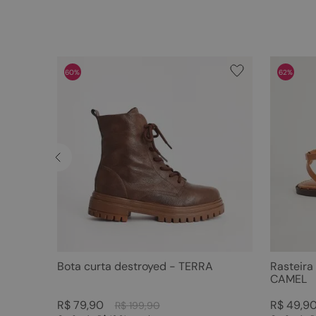
60%
62%
Bota curta destroyed - TERRA
Rasteira
CAMEL
R$
79
,
90
R$
49
,
9
R$
199
,
90