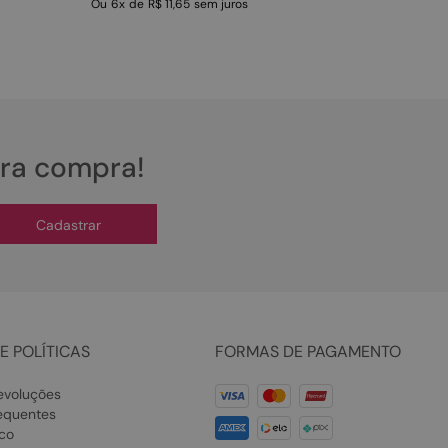
Ou
6
x
de
R$ 11,65
sem juros
ira compra!
Cadastrar
E POLÍTICAS
FORMAS DE PAGAMENTO
evoluções
equentes
co