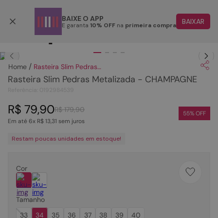
Parcele em até 6x
BAIXE O APP
BAIXAR
E garanta
10% OFF
na
primeira compra
TERMOS MAIS BUSCADOS
Clique
para dar zoom.
1
º
papete
Rasteira Slim Pedras Metalizada - CHAMPAGNE
2
º
tenis
Rasteira Slim Pedras Metalizada - CHAMPAGNE
3
º
bota
Referência
:
0192984539
4
º
rasteira
R$
79
,
90
R$
179
,
90
55
% OFF
Em até
6
x
R$
13
,
31
sem juros
5
º
sandalia
Restam poucas unidades em estoque!
6
º
tamanco
7
º
bolsa
Cor
8
º
sapatilha
9
º
couro
Tamanho
10
º
scarpin
33
34
35
36
37
38
39
40