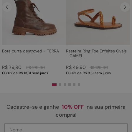
Bota curta destroyed - TERRA
Rasteira Ring Toe Enfeites Ovais
- CAMEL
R$
79
,
90
R$
49
,
90
R$
199
,
90
R$
129
,
90
Ou
6
x
de
R$ 13,31
sem juros
Ou
6
x
de
R$ 8,31
sem juros
Cadastre-se e ganhe
10% OFF
na sua primeira
compra!