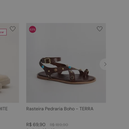
63%
zar
HITE
Rasteira Pedraria Boho - TERRA
R$
69
,
90
R$
189
,
90