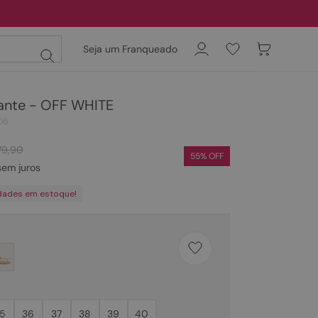
Seja um Franqueado
hante - OFF WHITE
06
79
,
90
55
% OFF
em juros
dades em estoque!
5
36
37
38
39
40