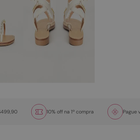
R$499,90
10% off na 1º compra
Pague v