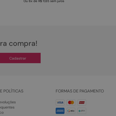
Ou
6
x
de
R$ 11,65
sem juros
ira compra!
Cadastrar
E POLÍTICAS
FORMAS DE PAGAMENTO
evoluções
equentes
co