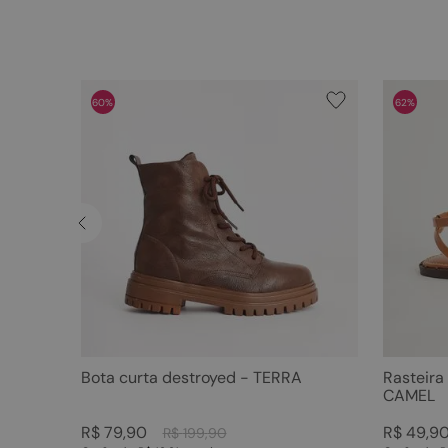
60%
62%
Bota curta destroyed - TERRA
Rasteira
CAMEL
R$
79
,
90
R$
49
,
9
R$
199
,
90