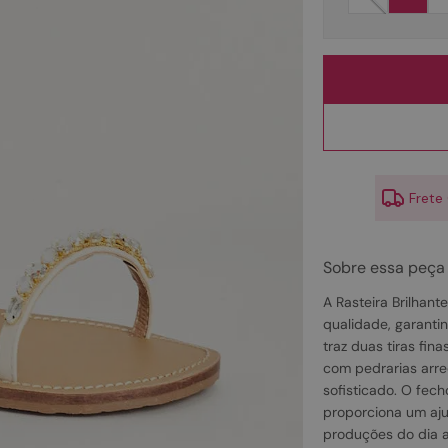
10
º
couro
Frete
Sobre essa peça
A Rasteira Brilhant
qualidade, garanti
traz duas tiras fi
com pedrarias arre
sofisticado. O fech
proporciona um aju
produções do dia a