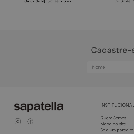
Ou
6
x
de
R$ 13,31
sem juros
Ou
6
x
de
R
Cadastre-
INSTITUCIONA
Quem Somos
Mapa do site
Seja um parceiro