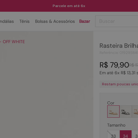
Parcele em até 6x
Buscar
ndálias
Tênis
Bolsas & Acessórios
Bazar
TERMOS MAIS BUSCADOS
e - OFF WHITE
Rasteira Bril
1
º
papete
Referência
:
01929584
2
º
bota
R$
79
,
90
R$
1
3
º
tenis
Em até
6
x
R$
13
,
31
s
4
º
rasteira
Restam poucas uni
5
º
sandalia
6
º
tamanco
Cor
7
º
bolsa
8
º
sapatilha
Tamanho
9
º
óculos
33
34
3