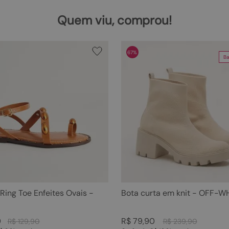
Quem viu, comprou!
67%
Ba
 Ring Toe Enfeites Ovais -
Bota curta em knit - OFF-W
0
R$
79
,
90
R$
129
,
90
R$
239
,
90