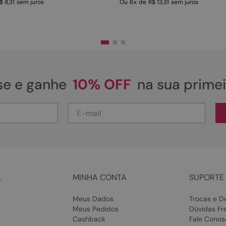
$ 8,31
sem juros
Ou
6
x
de
R$ 13,31
sem juros
se e ganhe
10% OFF
na sua prime
L
MINHA CONTA
SUPORTE 
Meus Dados
Trocas e D
Meus Pedidos
Dúvidas Fr
Cashback
Fale Conos