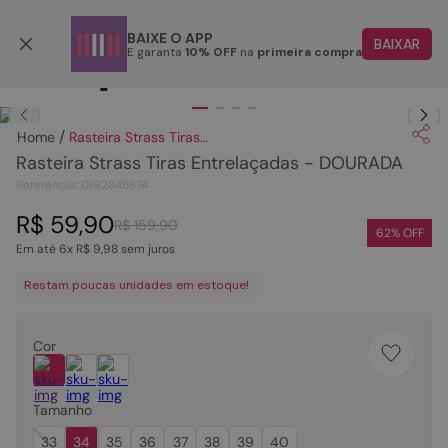
Parcele em até 6x
BAIXE O APP
BAIXAR
E garanta
10% OFF
na
primeira compra
TERMOS MAIS BUSCADOS
Clique
para dar zoom.
1
º
papete
Rasteira Strass Tiras Entrelaçadas - DOURADA
2
º
tenis
Rasteira Strass Tiras Entrelaçadas - DOURADA
3
º
bota
Referência
:
0192845874
4
º
sandalia
R$
59
,
90
R$
159
,
90
62
% OFF
Em até
6
x
R$
9
,
98
sem juros
5
º
rasteira
Restam poucas unidades em estoque!
6
º
tamanco
7
º
bolsa
Cor
8
º
sapatilha
9
º
óculos
Tamanho
10
º
couro
33
34
35
36
37
38
39
40