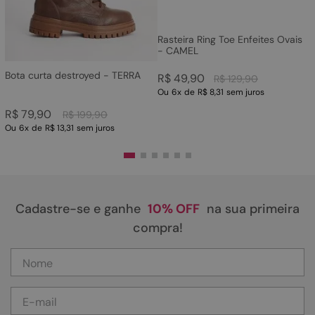
Rasteira Ring Toe Enfeites Ovais
- CAMEL
Bota curta destroyed - TERRA
R$
49
,
90
R$
129
,
90
Ou
6
x
de
R$ 8,31
sem juros
R$
79
,
90
R$
199
,
90
Ou
6
x
de
R$ 13,31
sem juros
Cadastre-se e ganhe
10% OFF
na sua primeira
compra!