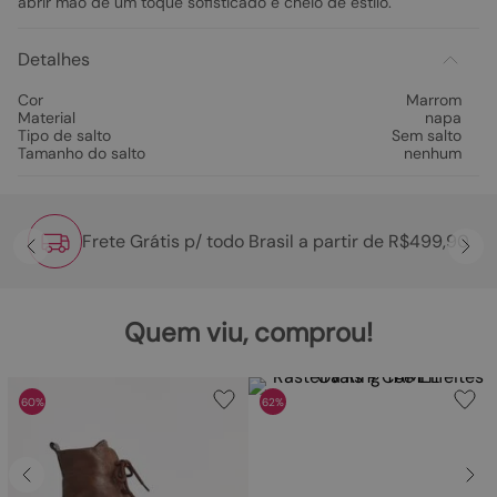
abrir mão de um toque sofisticado e cheio de estilo.
Detalhes
Cor
Marrom
Material
napa
Tipo de salto
Sem salto
Tamanho do salto
nenhum
Frete Grátis p/ todo Brasil a partir de R$499,90
Quem viu, comprou!
60%
62%