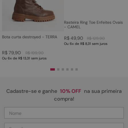
Rasteira Ring Toe Enfeites Ovais
- CAMEL
Bota curta destroyed - TERRA
R$
49
,
90
R$
129
,
90
Ou
6
x
de
R$ 8,31
sem juros
R$
79
,
90
R$
199
,
90
Ou
6
x
de
R$ 13,31
sem juros
Cadastre-se e ganhe
10% OFF
na sua primeira
compra!