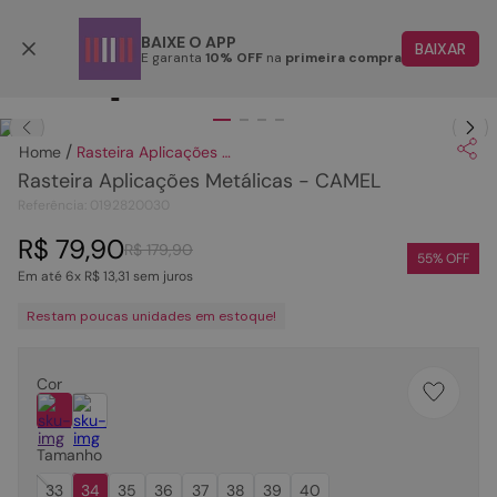
Parcele em até 6x
BAIXE O APP
BAIXAR
E garanta
10% OFF
na
primeira compra
TERMOS MAIS BUSCADOS
Clique
para dar zoom.
1
º
papete
Rasteira Aplicações Metálicas - CAMEL
2
º
tenis
Rasteira Aplicações Metálicas - CAMEL
3
º
rasteira
Referência
:
0192820030
4
º
sandalia
R$
79
,
90
R$
179
,
90
55
% OFF
Em até
6
x
R$
13
,
31
sem juros
5
º
bota
Restam poucas unidades em estoque!
6
º
tamanco
7
º
bolsa
Cor
8
º
sapatilha
9
º
couro
Tamanho
10
º
rasteirinhas
33
34
35
36
37
38
39
40