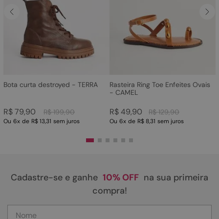
Bota curta destroyed - TERRA
Rasteira Ring Toe Enfeites Ovais
- CAMEL
R$
79
,
90
R$
49
,
90
R$
199
,
90
R$
129
,
90
Ou
6
x
de
R$ 13,31
sem juros
Ou
6
x
de
R$ 8,31
sem juros
Cadastre-se e ganhe
10% OFF
na sua primeira
compra!