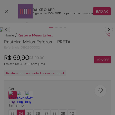
Parcele em até 6x
BAIXE O APP
BAIXAR
E garanta
10% OFF
na
primeira compra
TERMOS MAIS BUSCADOS
Clique
para dar zoom.
1
º
papete
Rasteira Meias Esferas - PRETA
2
º
rasteira
Rasteira Meias Esferas - PRETA
3
º
tenis
Referência
:
0192600002
4
º
bota
R$
59
,
90
R$
99
,
90
40
% OFF
Em até
6
x
R$
9
,
98
sem juros
5
º
sandalia
Restam poucas unidades em estoque!
6
º
tamanco
7
º
bolsa
Cor
8
º
sapatilha
9
º
couro
Tamanho
10
º
scarpin
33
34
35
36
37
38
39
40