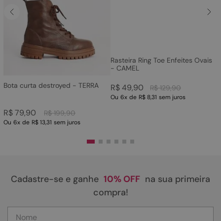
Rasteira Ring Toe Enfeites Ovais
- CAMEL
Bota curta destroyed - TERRA
R$
49
,
90
R$
129
,
90
Ou
6
x
de
R$ 8,31
sem juros
R$
79
,
90
R$
199
,
90
Ou
6
x
de
R$ 13,31
sem juros
Cadastre-se e ganhe
10% OFF
na sua primeira
compra!