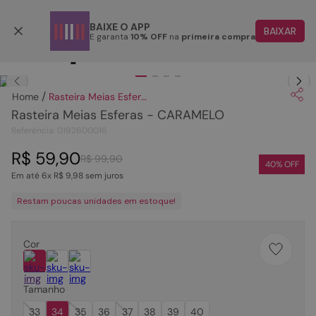
Parcele em até 6x
BAIXE O APP
BAIXAR
E garanta
10% OFF
na
primeira compra
TERMOS MAIS BUSCADOS
Clique
para dar zoom.
1
º
papete
Rasteira Meias Esferas - CARAMELO
2
º
tenis
Rasteira Meias Esferas - CARAMELO
3
º
bota
Referência
:
0192600016
4
º
sandalia
R$
59
,
90
R$
99
,
90
40
% OFF
Em até
6
x
R$
9
,
98
sem juros
5
º
rasteira
Restam poucas unidades em estoque!
6
º
tamanco
7
º
bolsa
Cor
8
º
sapatilha
9
º
óculos
Tamanho
10
º
couro
33
34
35
36
37
38
39
40