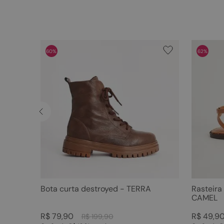
60%
62%
Bota curta destroyed - TERRA
Rasteira
CAMEL
R$
79
,
90
R$
49
,
9
R$
199
,
90