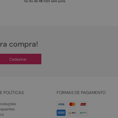
Ou
6
x
de
R$ 11,65
sem juros
ira compra!
Cadastrar
E POLÍTICAS
FORMAS DE PAGAMENTO
evoluções
equentes
co