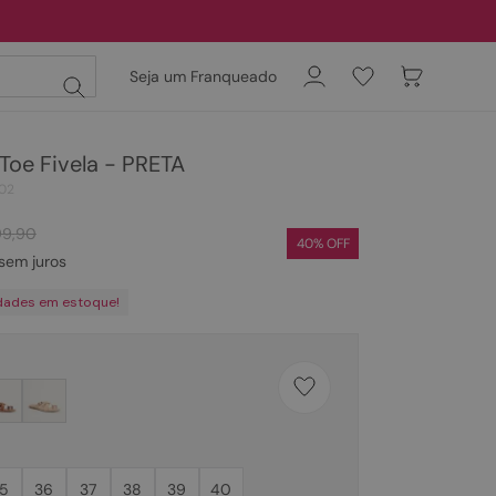
Seja um Franqueado
 Toe Fivela - PRETA
02
99
,
90
40
% OFF
sem juros
dades em estoque!
5
36
37
38
39
40