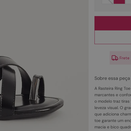
10
º
couro
Frete
Sobre essa peça
A Rasteira Ring To
marcantes e confor
o modelo traz tira
leveza visual. O gr
que adiciona charme
toe garante um enc
macia e bico quadr