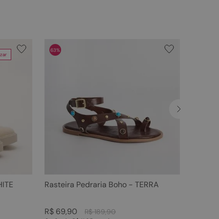
63%
zar
HITE
Rasteira Pedraria Boho - TERRA
R$
69
,
90
R$
189
,
90