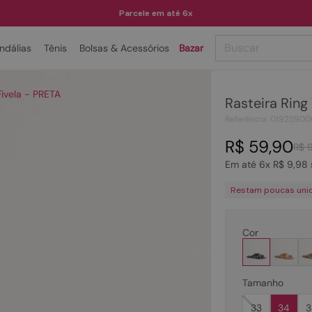
Parcele em até 6x
Buscar
ndálias
Tênis
Bolsas & Acessórios
Bazar
TERMOS MAIS BUSCADOS
Fivela - PRETA
Rasteira Ring
1
º
papete
Referência
:
01925900
2
º
tenis
R$
59
,
90
R$
3
º
bota
Em até
6
x
R$
9
,
98
4
º
sandalia
Restam poucas uni
5
º
rasteira
6
º
tamanco
Cor
7
º
bolsa
8
º
sapatilha
Tamanho
9
º
óculos
33
34
3