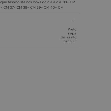
oque fashionista nos looks do dia a dia. 33- CM
6- CM 37- CM 38- CM 39- CM 40- CM
Preto
napa
Sem salto
nenhum