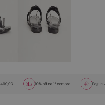
R$499,90
10% off na 1º compra
Pague v