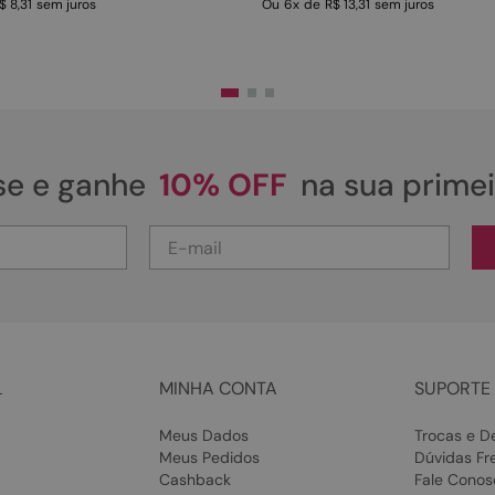
$ 8,31
sem juros
Ou
6
x
de
R$ 13,31
sem juros
se e ganhe
10% OFF
na sua prime
L
MINHA CONTA
SUPORTE 
Meus Dados
Trocas e D
Meus Pedidos
Dúvidas Fr
Cashback
Fale Conos