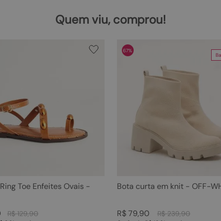
Quem viu, comprou!
67%
Ba
 Ring Toe Enfeites Ovais -
Bota curta em knit - OFF-W
0
R$
79
,
90
R$
129
,
90
R$
239
,
90