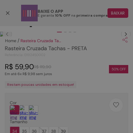
Parcele em até 6x
BAIXE O APP
BAIXAR
E garanta
10% OFF
na
primeira compra
TERMOS MAIS BUSCADOS
Clique
para dar zoom.
1
º
papete
Rasteira Cruzada Tachas - PRETA
2
º
tenis
Rasteira Cruzada Tachas - PRETA
3
º
bota
Referência
:
0192450002
4
º
sandalia
R$
59
,
90
R$
119
,
90
50
% OFF
Em até
6
x
R$
9
,
98
sem juros
5
º
rasteira
Restam poucas unidades em estoque!
6
º
tamanco
7
º
bolsa
Cor
8
º
sapatilha
9
º
óculos
Tamanho
10
º
couro
34
35
36
37
38
39