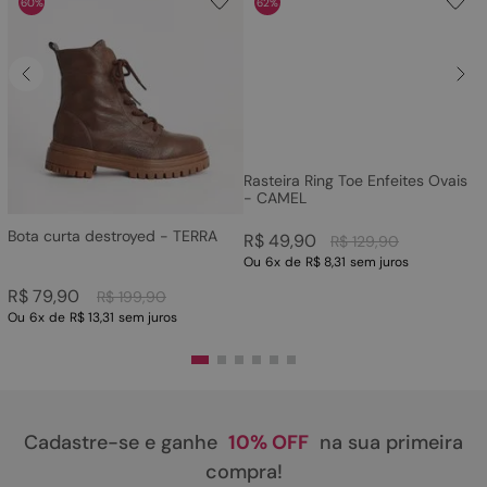
60%
62%
Rasteira Ring Toe Enfeites Ovais
- CAMEL
Bota curta destroyed - TERRA
R$
49
,
90
R$
129
,
90
Ou
6
x
de
R$ 8,31
sem juros
R$
79
,
90
R$
199
,
90
Ou
6
x
de
R$ 13,31
sem juros
Cadastre-se e ganhe
10% OFF
na sua primeira
compra!