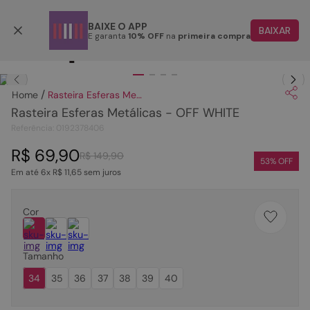
Parcele em até 6x
BAIXE O APP
BAIXAR
E garanta
10% OFF
na
primeira compra
TERMOS MAIS BUSCADOS
Clique
para dar zoom.
1
º
papete
Rasteira Esferas Metálicas - OFF WHITE
2
º
tenis
Rasteira Esferas Metálicas - OFF WHITE
3
º
bota
Referência
:
0192378406
4
º
sandalia
R$
69
,
90
R$
149
,
90
53
% OFF
Em até
6
x
R$
11
,
65
sem juros
5
º
rasteira
6
º
tamanco
Cor
7
º
bolsa
8
º
sapatilha
Tamanho
9
º
óculos
34
35
36
37
38
39
40
10
º
couro