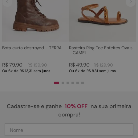
Bota curta destroyed - TERRA
Rasteira Ring Toe Enfeites Ovais
- CAMEL
R$
79
,
90
R$
49
,
90
R$
199
,
90
R$
129
,
90
Ou
6
x
de
R$ 13,31
sem juros
Ou
6
x
de
R$ 8,31
sem juros
Cadastre-se e ganhe
10% OFF
na sua primeira
compra!