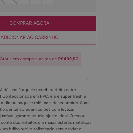
COMPRAR AGORA
ADICIONAR AO CARRINHO
 Grátis em compras acima de
R$499,90
Metálicas é aquele match perfeito entre
o! Confeccionada em PVC, ela é super fresh e
a a dia ou naquele rolê mais descontraído. Suas
lo fio dental abraçam os pés com leveza,
justável garante aquele ajuste ideal. O toque
r conta dos enfeites em meias esferas metálicas
um brilho sutil e sofisticado sem perder o