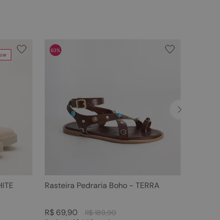
63%
zar
HITE
Rasteira Pedraria Boho - TERRA
R$
69
,
90
R$
189
,
90