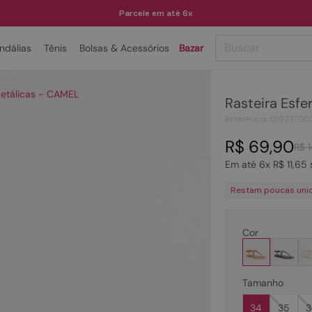
Parcele em até 6x
Buscar
ndálias
Tênis
Bolsas & Acessórios
Bazar
TERMOS MAIS BUSCADOS
Metálicas - CAMEL
Rasteira Esfe
1
º
papete
Referência
:
01923700
2
º
tenis
R$
69
,
90
R$
3
º
bota
Em até
6
x
R$
11
,
65
4
º
rasteira
Restam poucas uni
5
º
sandalia
6
º
tamanco
Cor
7
º
bolsa
8
º
sapatilha
Tamanho
9
º
couro
34
35
3