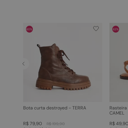
60%
62%
Bota curta destroyed - TERRA
Rasteira
CAMEL
R$
79
,
90
R$
49
,
9
R$
199
,
90