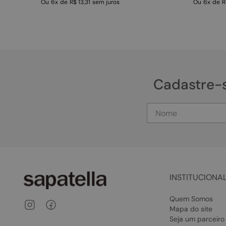
Ou
6
x
de
R$ 13,31
sem juros
Ou
6
x
de
R
Cadastre-
INSTITUCIONA
Quem Somos
Mapa do site
Seja um parceiro