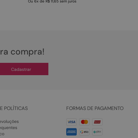
Ou
6
x
de
R$ 11,65
sem juros
ira compra!
Cadastrar
E POLÍTICAS
FORMAS DE PAGAMENTO
evoluções
equentes
co