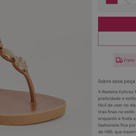
10
º
scarpin
Frete
Sobre essa peça
A Rasteira Esferas 
praticidade e estil
fácil de usar no di
tiras finas no esti
enquanto a fivela a
fashionista fica po
de HBS, que trazem 