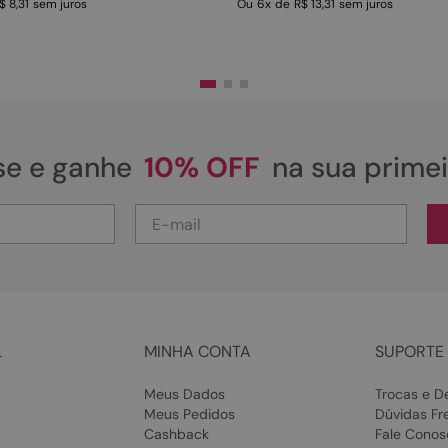
$ 8,31
sem juros
Ou
6
x
de
R$ 13,31
sem juros
se e ganhe
10% OFF
na sua prime
L
MINHA CONTA
SUPORTE 
Meus Dados
Trocas e D
Meus Pedidos
Dúvidas Fr
Cashback
Fale Conos