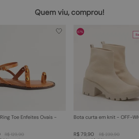
Quem viu, comprou!
67%
Ba
 Ring Toe Enfeites Ovais -
Bota curta em knit - OFF-W
0
R$
79
,
90
R$
129
,
90
R$
239
,
90