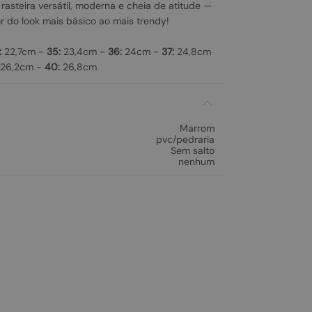
asteira versátil, moderna e cheia de atitude —
r do look mais básico ao mais trendy!
:
22,7cm -
35:
23,4cm -
36:
24cm -
37:
24,8cm
26,2cm -
40:
26,8cm
Marrom
pvc/pedraria
Sem salto
nenhum