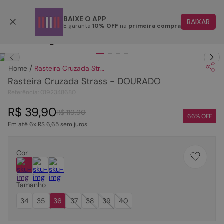
Parcele em até 6x
BAIXE O APP
BAIXAR
E garanta
10% OFF
na
primeira compra
TERMOS MAIS BUSCADOS
Clique
para dar zoom.
1
º
papete
Rasteira Cruzada Strass - DOURADO
2
º
tenis
Rasteira Cruzada Strass - DOURADO
3
º
bota
Referência
:
0192348680
4
º
sandalia
R$
39
,
90
R$
119
,
90
66
% OFF
Em até
6
x
R$
6
,
65
sem juros
5
º
rasteira
6
º
tamanco
Cor
7
º
bolsa
8
º
sapatilha
Tamanho
9
º
óculos
34
35
36
37
38
39
40
10
º
couro