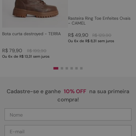
Rasteira Ring Toe Enfeites Ovais
- CAMEL
Bota curta destroyed - TERRA
R$
49
,
90
R$
129
,
90
Ou
6
x
de
R$ 8,31
sem juros
R$
79
,
90
R$
199
,
90
Ou
6
x
de
R$ 13,31
sem juros
Cadastre-se e ganhe
10% OFF
na sua primeira
compra!