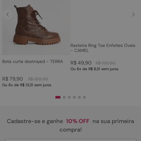
Rasteira Ring Toe Enfeites Ovais
- CAMEL
Bota curta destroyed - TERRA
R$
49
,
90
R$
129
,
90
Ou
6
x
de
R$ 8,31
sem juros
R$
79
,
90
R$
199
,
90
Ou
6
x
de
R$ 13,31
sem juros
Cadastre-se e ganhe
10% OFF
na sua primeira
compra!