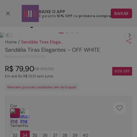
Retire em até 48 horas úteis
BAIXE O APP
BAIXAR
E garanta
10% OFF
na
primeira compra
TERMOS MAIS BUSCADOS
Clique
para dar zoom.
1
º
papete
Sandália Tiras Elegantes - OFF WHITE
2
º
tenis
Sandália Tiras Elegantes - OFF WHITE
3
º
bota
Referência
:
0192148406
4
º
sandalia
R$
79
,
90
R$
199
,
90
60
% OFF
Em até
6
x
R$
13
,
31
sem juros
5
º
rasteira
Restam poucas unidades em estoque!
6
º
tamanco
7
º
bolsa
Cor
8
º
sapatilha
9
º
óculos
Tamanho
10
º
couro
33
34
35
36
37
38
39
40