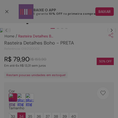
Parcele em até 6x
BAIXE O APP
BAIXAR
E garanta
10% OFF
na
primeira compra
TERMOS MAIS BUSCADOS
Clique
para dar zoom.
1
º
papete
Rasteira Detalhes Boho - PRETA
2
º
bota
Rasteira Detalhes Boho - PRETA
3
º
tenis
Referência
:
0192120002
4
º
rasteira
R$
79
,
90
R$
159
,
90
50
% OFF
Em até
6
x
R$
13
,
31
sem juros
5
º
sandalia
Restam poucas unidades em estoque!
6
º
tamanco
7
º
bolsa
Cor
8
º
sapatilha
9
º
óculos
Tamanho
10
º
couro
33
34
35
36
37
38
39
40