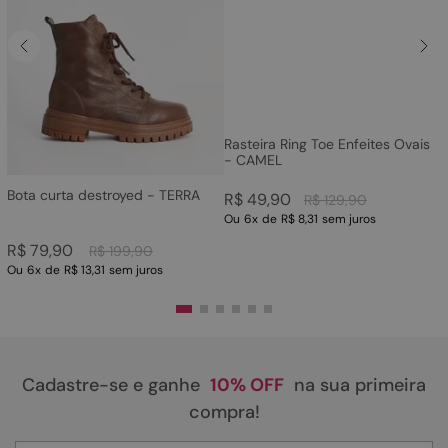
Rasteira Ring Toe Enfeites Ovais
- CAMEL
Bota curta destroyed - TERRA
R$
49
,
90
R$
129
,
90
Ou
6
x
de
R$ 8,31
sem juros
R$
79
,
90
R$
199
,
90
Ou
6
x
de
R$ 13,31
sem juros
Cadastre-se e ganhe
10% OFF
na sua primeira
compra!