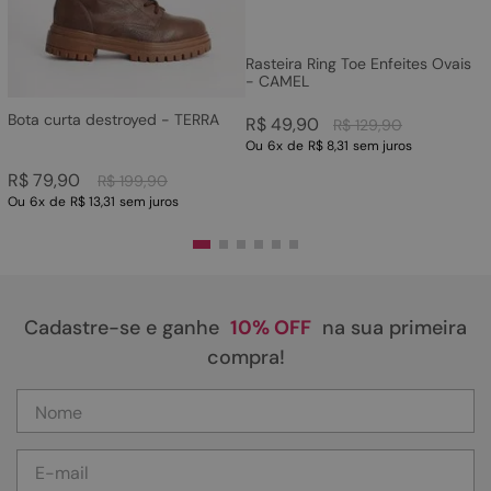
Rasteira Ring Toe Enfeites Ovais
- CAMEL
Bota curta destroyed - TERRA
R$
49
,
90
R$
129
,
90
Ou
6
x
de
R$ 8,31
sem juros
R$
79
,
90
R$
199
,
90
Ou
6
x
de
R$ 13,31
sem juros
Cadastre-se e ganhe
10% OFF
na sua primeira
compra!