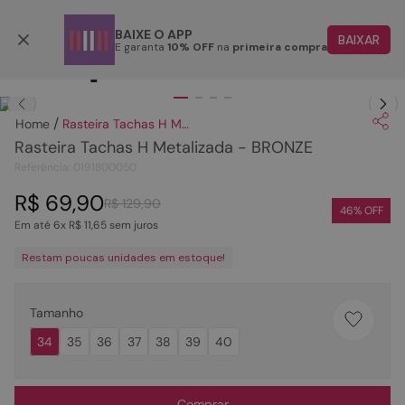
Retire em até 48 horas úteis
BAIXE O APP
BAIXAR
E garanta
10% OFF
na
primeira compra
TERMOS MAIS BUSCADOS
Clique
para dar zoom.
1
º
papete
Rasteira Tachas H Metalizada - BRONZE
2
º
tenis
Rasteira Tachas H Metalizada - BRONZE
3
º
bota
Referência
:
0191800050
4
º
sandalia
R$
69
,
90
R$
129
,
90
46
% OFF
Em até
6
x
R$
11
,
65
sem juros
5
º
rasteira
Restam poucas unidades em estoque!
6
º
tamanco
7
º
bolsa
Tamanho
8
º
sapatilha
34
35
36
37
38
39
40
9
º
óculos
10
º
couro
Comprar