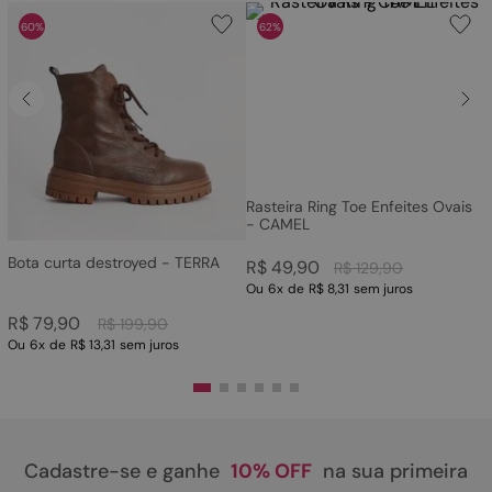
60%
62%
Rasteira Ring Toe Enfeites Ovais
- CAMEL
Bota curta destroyed - TERRA
R$
49
,
90
R$
129
,
90
Ou
6
x
de
R$ 8,31
sem juros
R$
79
,
90
R$
199
,
90
Ou
6
x
de
R$ 13,31
sem juros
Cadastre-se e ganhe
10% OFF
na sua primeira