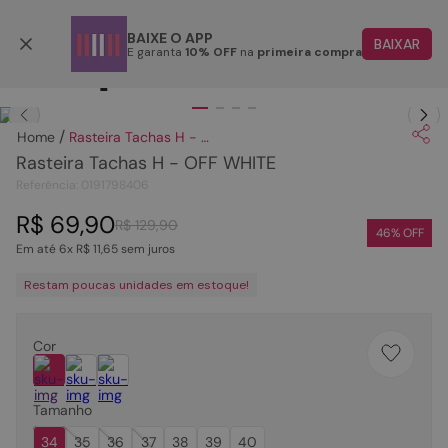
Parcele em até 6x
BAIXE O APP
BAIXAR
E garanta
10% OFF
na
primeira compra
TERMOS MAIS BUSCADOS
Clique
para dar zoom.
1
º
papete
Rasteira Tachas H - OFF WHITE
2
º
tenis
Rasteira Tachas H - OFF WHITE
3
º
bota
Referência
:
0191798406
4
º
sandalia
R$
69
,
90
R$
129
,
90
46
% OFF
Em até
6
x
R$
11
,
65
sem juros
5
º
rasteira
Restam poucas unidades em estoque!
6
º
tamanco
7
º
bolsa
Cor
8
º
sapatilha
9
º
óculos
Tamanho
10
º
couro
34
35
36
37
38
39
40