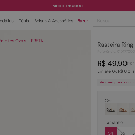
Parcele em até 6x
Buscar
ndálias
Tênis
Bolsas & Acessórios
Bazar
TERMOS MAIS BUSCADOS
Enfeites Ovais - PRETA
Rasteira Ring
1
º
papete
Referência
:
01917700
2
º
bota
R$
49
,
90
R$
3
º
tenis
Em até
6
x
R$
8
,
31
s
4
º
rasteira
Restam poucas uni
5
º
sandalia
6
º
tamanco
Cor
7
º
bolsa
8
º
sapatilha
Tamanho
9
º
óculos
34
35
3