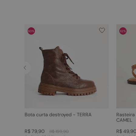
60%
62%
Bota curta destroyed - TERRA
Rasteira
CAMEL
R$
79
,
90
R$
49
,
9
R$
199
,
90