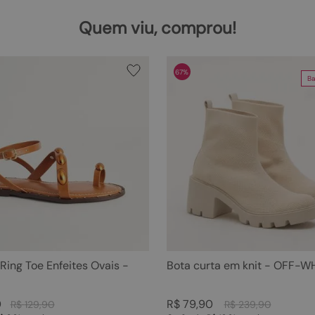
Quem viu, comprou!
67%
Ba
 Ring Toe Enfeites Ovais -
Bota curta em knit - OFF-W
0
R$
79
,
90
R$
129
,
90
R$
239
,
90