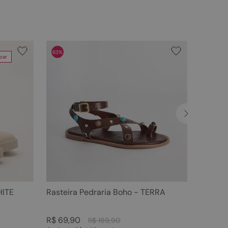
63%
zar
HITE
Rasteira Pedraria Boho - TERRA
R$
69
,
90
R$
189
,
90