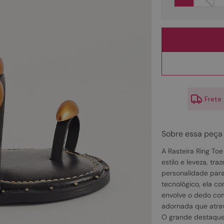
10
º
couro
Frete
Sobre essa peça
A Rasteira Ring Toe
estilo e leveza, tr
personalidade para
tecnológico, ela co
envolve o dedo com
adornada que atrav
O grande destaque 