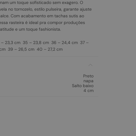
onam um toque sofisticado sem exagero. O
la no tornozelo, estilo pulseira, garante ajuste
 calce. Com acabamento em tachas sutis ao
 essa rasteira é ideal pra compor produções
atitude e um toque fashionista.
– 23,3 cm 35 – 23,8 cm 36 – 24,4 cm 37 –
 cm 39 – 26,5 cm 40 – 27,2 cm
Preto
napa
Salto baixo
4 cm