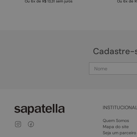
Ou
6
x
de
R$ 13,31
sem juros
Ou
6
x
de
R
Cadastre-
INSTITUCIONA
Quem Somos
Mapa do site
Seja um parceiro