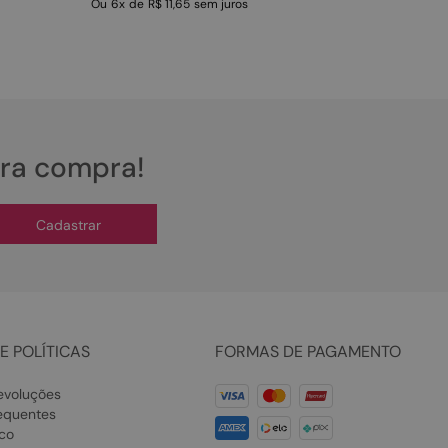
Ou
6
x
de
R$ 11,65
sem juros
ira compra!
Cadastrar
E POLÍTICAS
FORMAS DE PAGAMENTO
evoluções
equentes
co