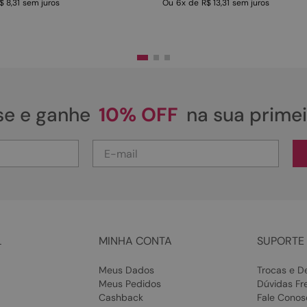
$ 8,31
sem juros
Ou
6
x
de
R$ 13,31
sem juros
se e ganhe
10% OFF
na sua prime
L
MINHA CONTA
SUPORTE 
Meus Dados
Trocas e D
Meus Pedidos
Dúvidas Fr
Cashback
Fale Conos