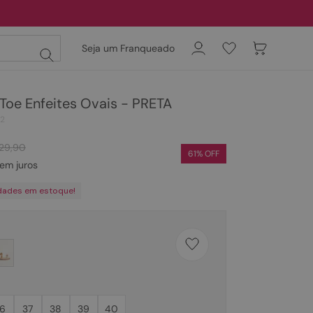
Seja um Franqueado
 Toe Enfeites Ovais - PRETA
02
129
,
90
61
% OFF
em juros
dades em estoque!
6
37
38
39
40