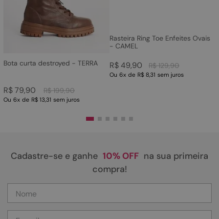
Rasteira Ring Toe Enfeites Ovais
- CAMEL
Bota curta destroyed - TERRA
R$
49
,
90
R$
129
,
90
Ou
6
x
de
R$ 8,31
sem juros
R$
79
,
90
R$
199
,
90
Ou
6
x
de
R$ 13,31
sem juros
Cadastre-se e ganhe
10% OFF
na sua primeira
compra!