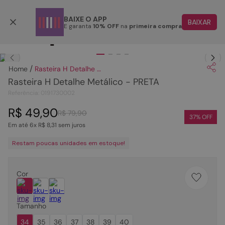
Parcele em até 6x
BAIXE O APP
BAIXAR
E garanta
10% OFF
na
primeira compra
TERMOS MAIS BUSCADOS
Clique
para dar zoom.
1
º
papete
Rasteira H Detalhe Metálico - PRETA
2
º
tenis
Rasteira H Detalhe Metálico - PRETA
3
º
bota
Referência
:
0191730002
4
º
rasteira
R$
49
,
90
R$
79
,
90
37
% OFF
Em até
6
x
R$
8
,
31
sem juros
5
º
sandalia
Restam poucas unidades em estoque!
6
º
tamanco
7
º
bolsa
Cor
8
º
sapatilha
9
º
couro
Tamanho
10
º
scarpin
34
35
36
37
38
39
40