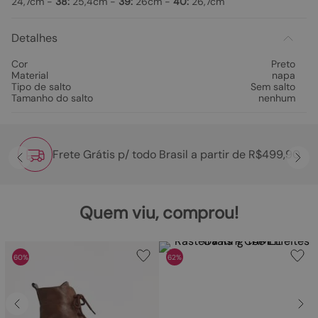
24,7cm -
38:
25,4cm -
39:
26cm -
40:
26,7cm
Detalhes
Cor
Preto
Material
napa
Tipo de salto
Sem salto
Tamanho do salto
nenhum
Frete Grátis p/ todo Brasil a partir de R$499,90
Quem viu, comprou!
60%
62%