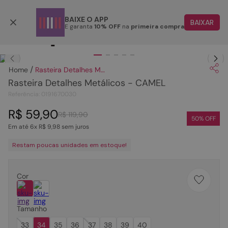
Parcele em até 6x
BAIXE O APP
BAIXAR
E garanta
10% OFF
na
primeira compra
TERMOS MAIS BUSCADOS
Clique
para dar zoom.
1
º
papete
Rasteira Detalhes Metálicos - CAMEL
2
º
tenis
Rasteira Detalhes Metálicos - CAMEL
3
º
bota
Referência
:
0191670030
4
º
rasteira
R$
59
,
90
R$
119
,
90
50
% OFF
Em até
6
x
R$
9
,
98
sem juros
5
º
sandalia
Restam poucas unidades em estoque!
6
º
tamanco
7
º
bolsa
Cor
8
º
sapatilha
9
º
couro
Tamanho
10
º
scarpin
33
34
35
36
37
38
39
40