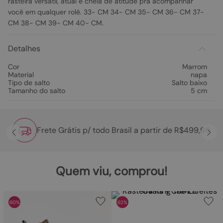
rasteira versátil, atual e cheia de atitude pra acompanhar
você em qualquer rolê. 33- CM 34- CM 35- CM 36- CM 37-
CM 38- CM 39- CM 40- CM.
Detalhes
Cor
Marrom
Material
napa
Tipo de salto
Salto baixo
Tamanho do salto
5 cm
Frete Grátis p/ todo Brasil a partir de R$499,90
Quem viu, comprou!
60%
62%