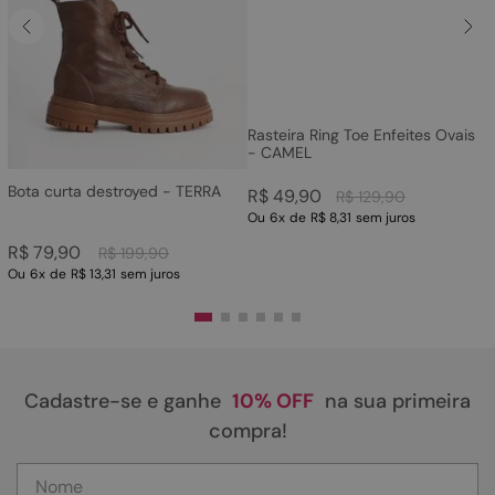
Rasteira Ring Toe Enfeites Ovais
- CAMEL
Bota curta destroyed - TERRA
R$
49
,
90
R$
129
,
90
Ou
6
x
de
R$ 8,31
sem juros
R$
79
,
90
R$
199
,
90
Ou
6
x
de
R$ 13,31
sem juros
Cadastre-se e ganhe
10% OFF
na sua primeira
compra!