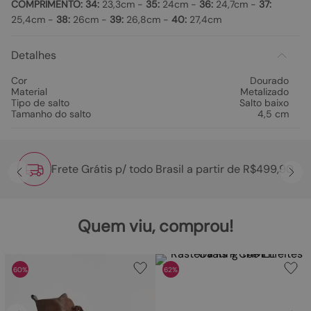
COMPRIMENTO:
34:
23,3cm -
35:
24cm -
36:
24,7cm -
37:
25,4cm -
38:
26cm -
39:
26,8cm -
40:
27,4cm
Detalhes
Cor
Dourado
Material
Metalizado
Tipo de salto
Salto baixo
Tamanho do salto
4,5 cm
Frete Grátis p/ todo Brasil a partir de R$499,90
Quem viu, comprou!
60%
62%