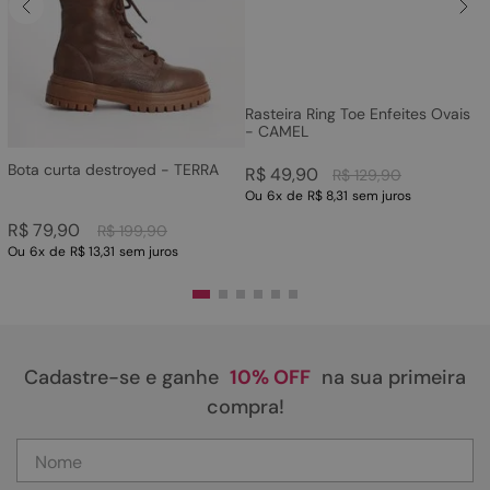
Rasteira Ring Toe Enfeites Ovais
- CAMEL
Bota curta destroyed - TERRA
R$
49
,
90
R$
129
,
90
Ou
6
x
de
R$ 8,31
sem juros
R$
79
,
90
R$
199
,
90
Ou
6
x
de
R$ 13,31
sem juros
Cadastre-se e ganhe
10% OFF
na sua primeira
compra!