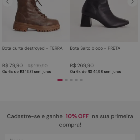
4
º
sandalia
5
º
rasteira
6
º
tamanco
7
º
bolsa
8
º
sapatilha
Bota curta destroyed - TERRA
Bota Salto bloco - PRETA
9
º
óculos
R$
79
,
90
R$
269
,
90
R$
199
,
90
10
º
couro
Ou
6
x
de
R$ 13,31
sem juros
Ou
6
x
de
R$ 44,98
sem juros
Cadastre-se e ganhe
10% OFF
na sua primeira
compra!