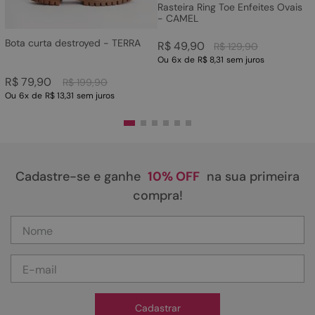
Rasteira Ring Toe Enfeites Ovais
- CAMEL
Bota curta destroyed - TERRA
R$
49
,
90
R$
129
,
90
Ou
6
x
de
R$ 8,31
sem juros
R$
79
,
90
R$
199
,
90
Ou
6
x
de
R$ 13,31
sem juros
Cadastre-se e ganhe
10% OFF
na sua primeira
compra!
Cadastrar