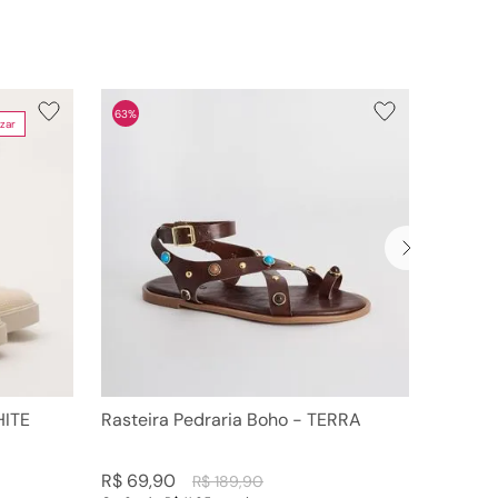
63%
zar
HITE
Rasteira Pedraria Boho - TERRA
R$
69
,
90
R$
189
,
90