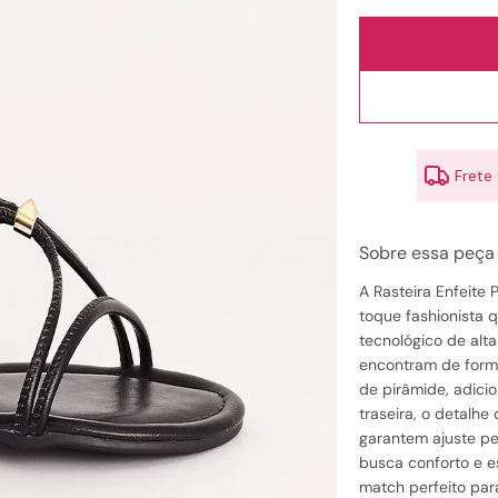
10
º
couro
Frete
Sobre essa peça
A Rasteira Enfeite
toque fashionista q
tecnológico de alta
encontram de form
de pirâmide, adici
traseira, o detalhe
garantem ajuste pe
busca conforto e es
match perfeito par