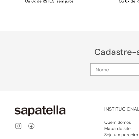
Ou
6
x
de
R$ 13,31
sem juros
Ou
6
x
de
R
Cadastre-
INSTITUCIONA
Quem Somos
Mapa do site
Seja um parceiro