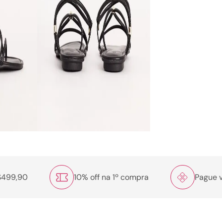
R$499,90
10% off na 1º compra
Pague v