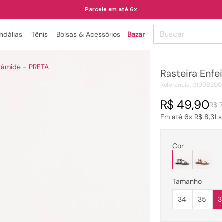
Parcele em até 6x
Buscar
ndálias
Tênis
Bolsas & Acessórios
Bazar
TERMOS MAIS BUSCADOS
irâmide - PRETA
Rasteira Enfe
1
º
papete
Referência
:
01906200
2
º
tenis
R$
49
,
90
R$
3
º
bota
Em até
6
x
R$
8
,
31
s
4
º
sandalia
5
º
rasteira
Cor
6
º
tamanco
7
º
bolsa
Tamanho
8
º
sapatilha
34
35
3
9
º
óculos