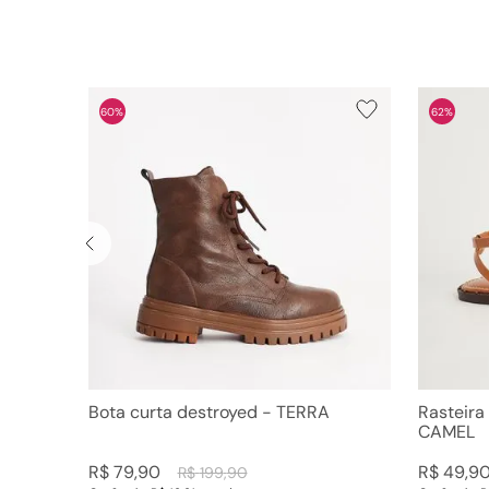
60%
62%
Bota curta destroyed - TERRA
Rasteira
CAMEL
R$
79
,
90
R$
49
,
9
R$
199
,
90