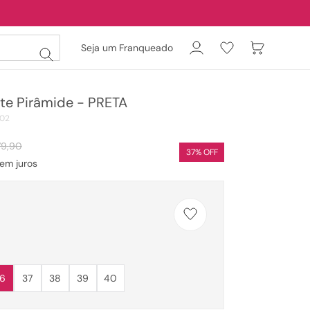
Seja um Franqueado
ite Pirâmide - PRETA
02
79
,
90
37
% OFF
em juros
6
37
38
39
40