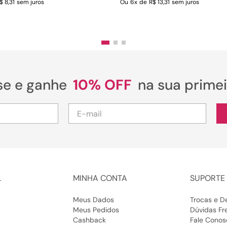
$ 8,31
sem juros
Ou
6
x
de
R$ 13,31
sem juros
se e ganhe
10% OFF
na sua prime
L
MINHA CONTA
SUPORTE 
Meus Dados
Trocas e D
Meus Pedidos
Dúvidas Fr
Cashback
Fale Conos