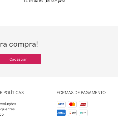
Ou
6
x
de
R$ 11,65
sem juros
ira compra!
Cadastrar
E POLÍTICAS
FORMAS DE PAGAMENTO
evoluções
equentes
co