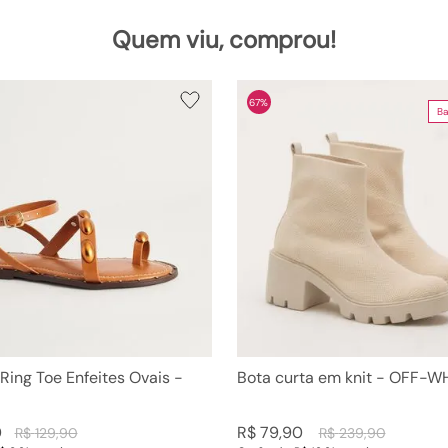
Quem viu, comprou!
67%
Ba
 Ring Toe Enfeites Ovais -
Bota curta em knit - OFF-W
0
R$
79
,
90
R$
129
,
90
R$
239
,
90