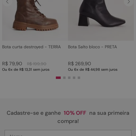
4
º
rasteira
5
º
sandalia
6
º
tamanco
7
º
bolsa
8
º
sapatilha
Bota curta destroyed - TERRA
Bota Salto bloco - PRETA
9
º
óculos
R$
79
,
90
R$
269
,
90
R$
199
,
90
10
º
couro
Ou
6
x
de
R$ 13,31
sem juros
Ou
6
x
de
R$ 44,98
sem juros
Cadastre-se e ganhe
10% OFF
na sua primeira
compra!