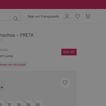
Seja um Franqueado
 tachas - PRETA
02
99
,
90
50
% OFF
em juros
dades em estoque!
6
37
38
39
40