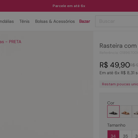
Parcele em até 6x
Buscar
ndálias
Tênis
Bolsas & Acessórios
Bazar
TERMOS MAIS BUSCADOS
as - PRETA
Rasteira com
1
º
papete
Referência
:
01896700
2
º
tenis
R$
49
,
90
R$
3
º
bota
Em até
6
x
R$
8
,
31
s
4
º
sandalia
Restam poucas uni
5
º
rasteira
6
º
tamanco
Cor
7
º
bolsa
8
º
sapatilha
Tamanho
9
º
óculos
34
35
3