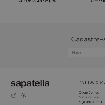
Ou
6
x
de
R$ 13,31
sem juros
Ou
6
x
de
R
Cadastre-
INSTITUCIONA
Quem Somos
Mapa do site
Seja um parceiro