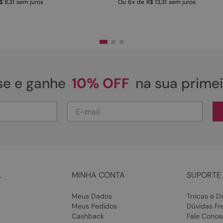
$ 8,31
sem juros
Ou
6
x
de
R$ 13,31
sem juros
se e ganhe
10% OFF
na sua prime
L
MINHA CONTA
SUPORTE 
Meus Dados
Trocas e D
Meus Pedidos
Dúvidas Fr
Cashback
Fale Conos