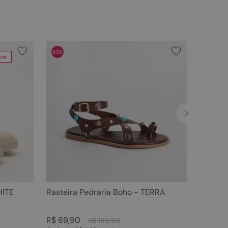
63%
zar
HITE
Rasteira Pedraria Boho - TERRA
R$
69
,
90
R$
189
,
90