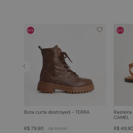
60%
62%
Bota curta destroyed - TERRA
Rasteira
CAMEL
R$
79
,
90
R$
49
,
9
R$
199
,
90