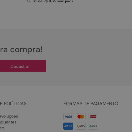
Ou
6
x
de
R$ 11,65
sem juros
ira compra!
Cadastrar
E POLÍTICAS
FORMAS DE PAGAMENTO
evoluções
equentes
co