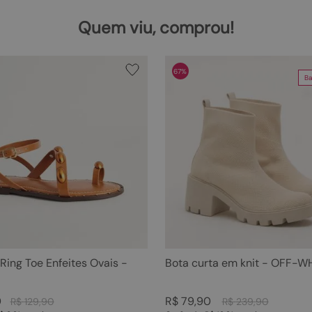
Quem viu, comprou!
67%
Ba
 Ring Toe Enfeites Ovais -
Bota curta em knit - OFF-W
0
R$
79
,
90
R$
129
,
90
R$
239
,
90